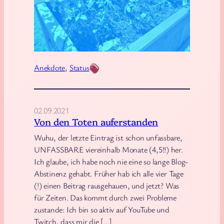
s
h
-
j
e
K
ä
n
r
h
u
i
r
n
e
Anekdote
, 
Status
i
d
g
g
v
e
e
02.09.2021
T
r
Von den Toten auferstanden
o
g
Wuhu, der letzte Eintrag ist schon unfassbare,
m
e
UNFASSBARE viereinhalb Monate (4,5!!) her.
a
u
Ich glaube, ich habe noch nie eine so lange Blog-
t
d
Abstinenz gehabt. Früher hab ich alle vier Tage
e
e
(!) einen Beitrag rausgehauen, und jetzt? Was
n
für Zeiten. Das kommt durch zwei Probleme
t
-
zustande: Ich bin so aktiv auf YouTube und
e
B
Twitch, dass mir die […]