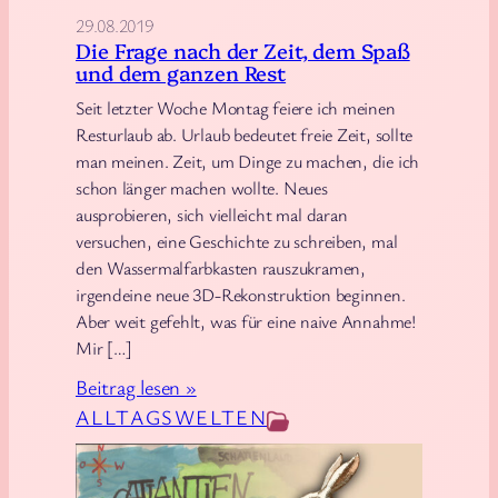
v
29.08.2019
u
a
Die Frage nach der Zeit, dem Spaß
s
und dem ganzen Rest
n
d
a
Seit letzter Woche Montag feiere ich meinen
e
Resturlaub ab. Urlaub bedeutet freie Zeit, sollte
w
r
man meinen. Zeit, um Dinge zu machen, die ich
i
S
schon länger machen wollte. Neues
r
a
ausprobieren, sich vielleicht mal daran
d
h
versuchen, eine Geschichte zu schreiben, mal
L
a
den Wassermalfarbkasten rauszukramen,
u
irgendeine neue 3D-Rekonstruktion beginnen.
r
c
Aber weit gefehlt, was für eine naive Annahme!
a
y
Mir […]
d
:
Beitrag lesen »
a
D
ALLTAGSWELTEN
i
e