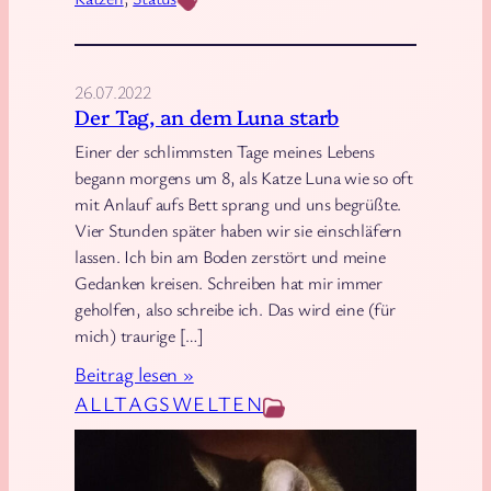
n
a
…
26.07.2022
T
Der Tag, an dem Luna starb
a
Einer der schlimmsten Tage meines Lebens
g
begann morgens um 8, als Katze Luna wie so oft
e
mit Anlauf aufs Bett sprang und uns begrüßte.
b
Vier Stunden später haben wir sie einschläfern
u
lassen. Ich bin am Boden zerstört und meine
c
Gedanken kreisen. Schreiben hat mir immer
h
geholfen, also schreibe ich. Das wird eine (für
mich) traurige […]
:
Beitrag lesen »
D
ALLTAGSWELTEN
e
r
T