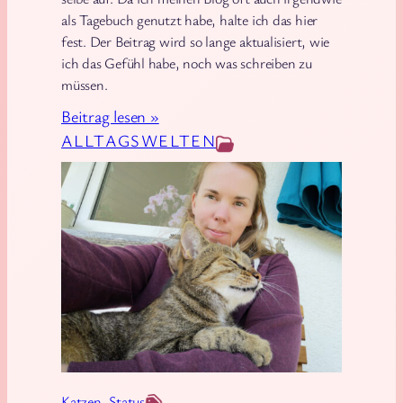
als Tagebuch genutzt habe, halte ich das hier
fest. Der Beitrag wird so lange aktualisiert, wie
ich das Gefühl habe, noch was schreiben zu
müssen.
:
Beitrag lesen »
L
ALLTAGSWELTEN
e
b
e
n
o
h
n
e
L
u
Katzen
, 
Status