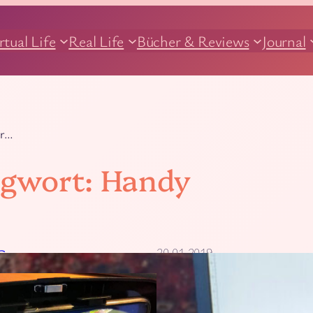
rtual Life
Real Life
Bücher & Reviews
Journal
ür…
agwort:
Handy
20.01.2019
G
Virtual Reality – Prob
doch mal aus!
Virtuelle Weiten, unendliche 