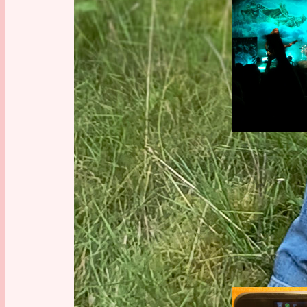
Dokumentati
Musik
, 
My lif
SOFTWA