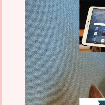
Handy
, 
Tech
SOFTWA