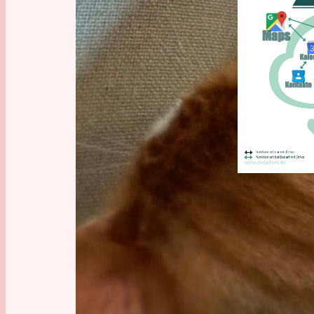
Daten
, 
Han
SMART