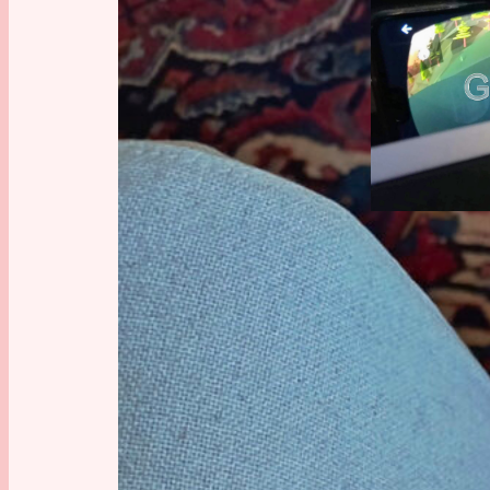
Handy
, 
Tech
SMART
ELEKTR