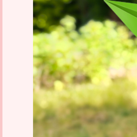
Daten
, 
Han
ICH ME
Anekdote
, 
Ä