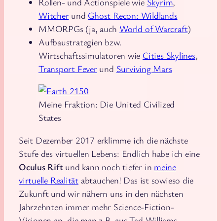
Rollen- und Actionspiele wie
Skyrim
,
Witcher
und
Ghost Recon: Wildlands
MMORPGs (ja, auch
World of Warcraft
)
Aufbaustrategien bzw.
Wirtschaftssimulatoren wie
Cities Skylines
,
Transport Fever
und
Surviving Mars
Meine Fraktion: Die United Civilized
States
Seit Dezember 2017 erklimme ich die nächste
Stufe des virtuellen Lebens: Endlich habe ich eine
Oculus Rift
und kann noch tiefer in
meine
virtuelle Realität
abtauchen! Das ist sowieso die
Zukunft und wir nähern uns in den nächsten
Jahrzehnten immer mehr Science-Fiction-
Visionen an, die man z.B. aus Tad Williams