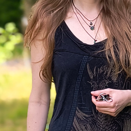
 ihr erstellt aus euren Vektordaten eine eigene vol
e und exportiert sie als Grafik
Vektorisieren brauchst du grundsätzlich erstmal nur
 QGIS (
Link zum Download
, hier: QGIS 2.14). W
ionen aus einer historischen Karte übertragen möc
diese erst georeferenzieren (
georeferenzieren – so
.
möchtest, kannst du mir im untenstehenden
Vide
Schritt für Schritt folgen. Die wichtigsten Punkte f
unter nochmal zusammen.
utorial: Vektorisieren mithilfe von QGIS