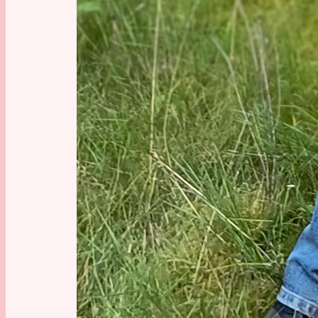
5:58 Rel
9:15 Lay
9:47 Erk
10:49 La
11:14 Bl
11:36 Kn
Der U
Vekto
Bilder, w
super für
Farbabst
vor. Abe