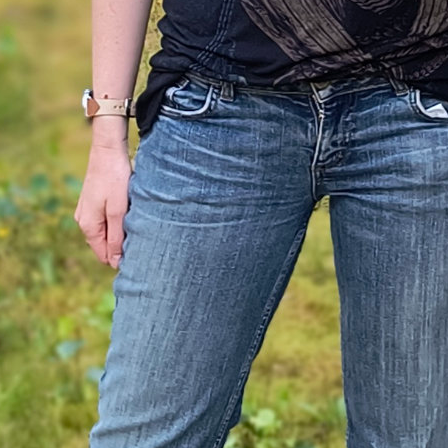
 des Video-Tutorials
u vektorisieren?
erschied zwischen Vektorgrafik und Rastergrafik
pedatei-Layer erstellen & Datenbank-Spalte anlege