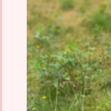
Inhalte
1:17 Woz
2:20 Unt
4:25 Sha