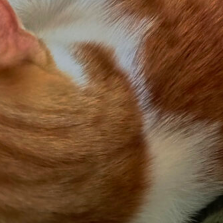
nur wichtige Markierungen in der Landschaft – das 
itung und Video
ieren hat den Hintergrund, einer Karte
Markierung
fügen
, um einen bestimmten Sachverhalt