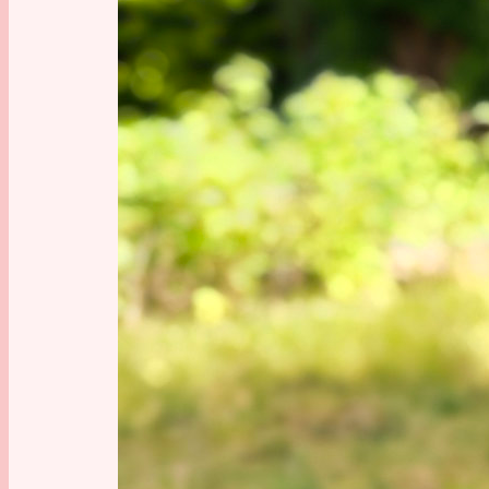
Oder
Kart
Für das 
Software
Informat
musst du 
geht’s..!
)
Wenn du 
Tutorial
aber dar
Video-T