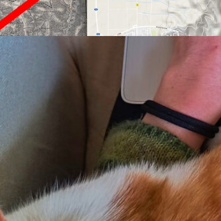
me=“glyphicon blicon-warning“ size=“md“] Erstellt
14
 Tutorial zeige ich euch, wie ihr im kostenlosen GI
 QGIS Daten vektorisieren könnt. „Vektorisieren
et den Vorgang, Informationen in einem geografi
visualisieren und damit
eine Kartierung zu erstell
ionen können beispielsweise Landmarken wie
alte
e man nach dem Georeferenzieren aus einer histori
ertragen möchte, oder archäologische Fundpunkte,