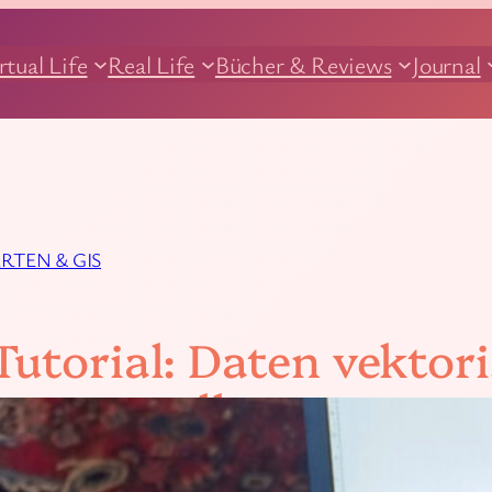
rtual Life
Real Life
Bücher & Reviews
Journal
RTEN & GIS
utorial: Daten vektori
rte erstellen