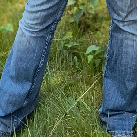
evante Punkte und Linien in Shapedatei-Layers set
erstil: Punkte und Linien anpassen
lärung zu leichten Abweichungen der historischen 
yerbeschriftungen hinzufügen
ick in die Tabelle der Datenbank
otenwerkzeug: Punkte nachträglich verschieben
nterschied zwischen Rasterdate
rdaten
ie z.B. jpg, gif, png usw. sind
Rasterdateien
. Sie ei
 Fotos oder sonstige Bilder mit vielen Farben und
ufungen. Auch eingescannte Karten liegen erstmal a
r leider kann man damit nicht sehr viel anfangen. B