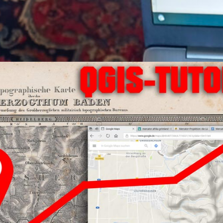
. Februar 2018
, 
GIS
, 
Tutorial
, 
Video