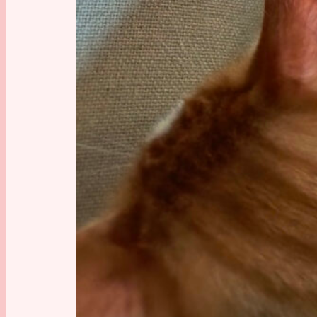
einfach 
egal.
[toc]
Einle
Vektoris
hinzuzu