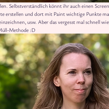
llen. Selbstverständlich könnt ihr auch einen Scree
bleiben
rte erstellen und dort mit Paint wichtige Punkte ma
einzeichnen, usw. Aber das vergesst mal schnell wie
 Müll-Methode :D
torisierten Daten könnt ihr beliebig visualisieren,
, manipulieren und vor allem dadurch
weiterverw
 benötigt ihr gar keine historische Karte mehr, wen
n Daten vektorisiert habt.
 ihr ladet die Vektordaten in eine Google Map, die 
en oder auf Webseiten einbinden könnt.
 ihr nutzt sie, um im Gelände vor Ort auch den ri
t zu finden.