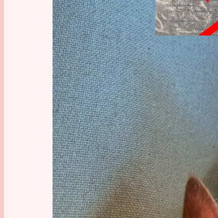
[icon na
QGIS 2.
In diesem
Programm
bezeichn
Raum zu 
Informat
sein, di
Karte üb