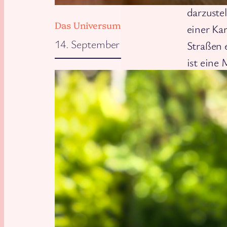
darzuste
Das Universum will, dass wir zu Hause 
einer Ka
14. September 2025
Straßen 
ist eine
Diese vek
anordnen
Z.B.
dere
Oder
teil
Oder
Punk