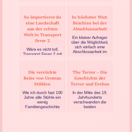
ein wenig zu
vor kurzem nicht,
vergessen :D In der
dass es eine Idee für
eigenen Fantasie…
einen Beitrag…
So importierst du
In höchster Wut:
Januar 8, 2020
Dezember 21, 2019
eine Landschaft
Beschiss bei der
aus der echten
Abschlussarbeit
Welt in Transport
Ein kleiner Aufreger
Fever 2
über die Möglichkeit,
sich einfach eine
Wäre es nicht toll,
Abschlussarbeit im
Transport Fever 2 mit
Studium kaufen zu
einer eigenen Karte,
können. Ich bin zwar
einer beliebigen
s…
echten Landschaft zu
Die verrückte
The Terror – Die
Juli 6, 2023
spielen? Auf reali…
Reise von Uromas
Geschichte der
Dezember 17, 2019
Stühlen
Terror und Erebus
Wie ich durch fast 100
In der Mitte des 19.
Jahre alte Stühle ein
Jahrhunderts
wenig
verschwanden die
Familiengeschichte
beiden
erfahren habe.
Expeditionsschiffe
Letztendlich sind sie
HMS Erebus und
bei mir gelan…
HMS Terror spurlos im
arktis…
Dezember 27, 2024
Februar 8, 2020