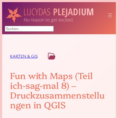
Suchen
KARTEN & GIS
Fun with Maps (Teil
ich-sag-mal 8) –
Druckzusammenstellu
ngen in QGIS