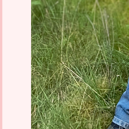
Drohnena
Dokufilm
unerschw
ist aber 
Selbstver
sich hal
man schw
hochlädt