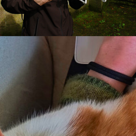
te es als Schnellschuss bezeichnen: Bis Weihnach
nie Gedanken über Kameradrohnen gemacht, und 
nden damit gesehen, und zack!
Ich brauchte eine D
be ich sie bestellt, am 29. wurde sie geliefert.
chuss.. <3 Unter dem Video gibt es ein paar kurze I
und was ich mir damit zu tun erhoffe.