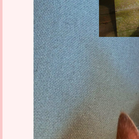
Man könn
ich mir 
ich jema
Am 27. ha
Schnells
das Teil 