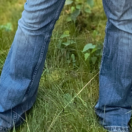
ufnahmen sieht man hin und wieder mal, zB. in
en oder in der Werbung. Ich dachte immer, das w
inglich oder vielleicht nur mit Genehmigung erla
nicht so – ich hatte mich nur nie darüber informiert
ständlich gibt es einige Regeln und Pflichten, an 
ten muss, und insbesondere mit Kameraausrüstung 
er aufpassen, was man an Videos mitschneidet u
.