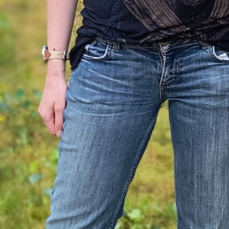
 ist wohl ein falsches Wort, das sich aber irgendwi
gert hat. Im Englischen wird „Drone“ sehr
rständlich für Multicopter verwendet, deswegen ne
ohne auch Drohne. Tatsächlich sind aber
Flugmode
n Rotoren
gemeint – meistens vier (
Quadrocopter
tocopter
). Je mehr Rotoren, desto stabiler steht d
uft. Während Hubschrauber, also mit nur einem Rot
h zu steuern sind, sind Multicopter sehr einfach zu
 beide Steuerknüppel loslässt,
schwebt das Gerät
st
, ohne sich zu sehr zu bewegen.
hnen nimmt man außerdem normalerweise auch ei
n, die Videos oder Fotos aufnehmen kann.