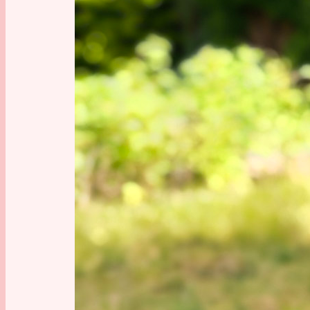
Mein kle
Was s