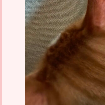
[toc]
Schon 20