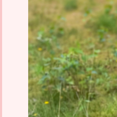
„Drohne“
eingebür
selbstve
meine Dr
mehrere
acht (
Oc
in der L
so einfac
Wenn man
von selb
Bei Dro
Kamera a