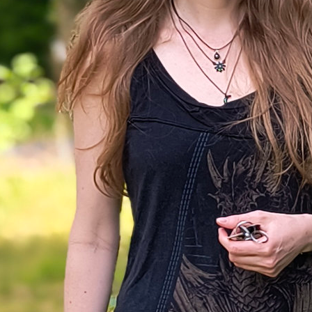
iner Hubschrauber, Oktober 2006 (vor 10 Jahren..!)
ind „Drohnen“?