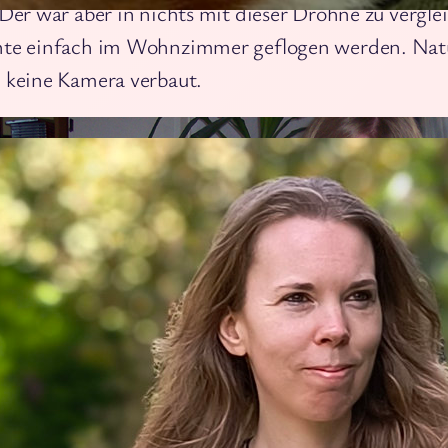
 Der war aber in nichts mit dieser Drohne zu vergle
te einfach im Wohnzimmer geflogen werden. Natü
bleiben
 keine Kamera verbaut.