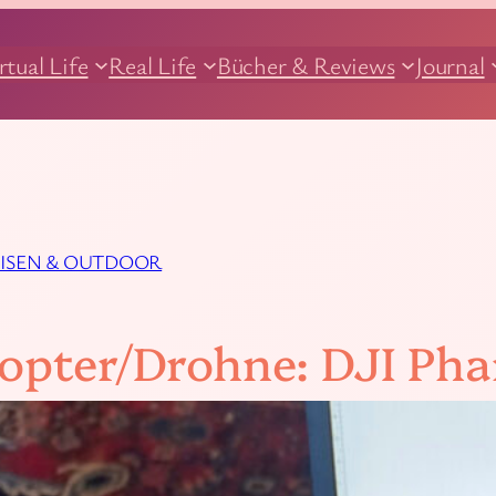
rtual Life
Real Life
Bücher & Reviews
Journal
ISEN & OUTDOOR
copter/Drohne: DJI Ph