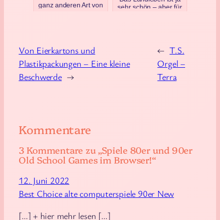
ganz anderen Art von
sehr schön – aber für
Spam belästigt:
viele Landratten
Irgendwelche Casino-
bedeutet das auch
Wetten-Seiten (und
schlechtes Internet.
andere) w…
Was, wenn es kein
ord…
Juni 1, 2023
Von Eierkartons und
←
T.S.
April 5, 2023
Plastikpackungen – Eine kleine
Orgel –
Beschwerde
→
Terra
Kommentare
3 Kommentare zu „Spiele 80er und 90er
Old School Games im Browser!“
12. Juni 2022
Best Choice alte computerspiele 90er New
[…] + hier mehr lesen […]