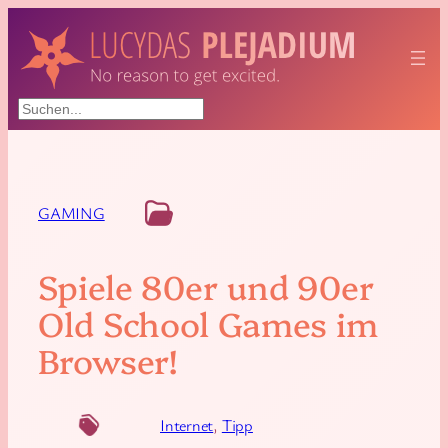
Suchen
GAMING
Spiele 80er und 90er
Old School Games im
Browser!
Internet
, 
Tipp