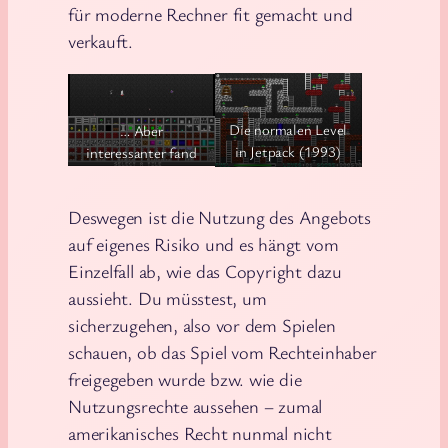
für moderne Rechner fit gemacht und
verkauft.
Die normalen Level
… Aber
in Jetpack (1993)
interessanter fand
habe ich zwar auch
ich eher den Level-
viel gespielt – es
Editor, in dem man
Deswegen ist die Nutzung des Angebots
geht darum, in
aus verschiedenen
einem Labyrinth
Materialien mit
auf eigenes Risiko und es hängt vom
grüne Juwelen zu
unterschiedlichen
Einzelfall ab, wie das Copyright dazu
sammeln und dabei
Eigenschaften
aussieht. Du müsstest, um
nicht zu sterben
eigene Labyrinthe
sicherzugehen, also vor dem Spielen
bauen und auch
spielen konnte
schauen, ob das Spiel vom Rechteinhaber
freigegeben wurde bzw. wie die
Nutzungsrechte aussehen – zumal
amerikanisches Recht nunmal nicht