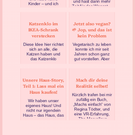
und hast dann mehr
Kinder – und ich
Zeit für das Wesent…
möchte auch keine.
März 29, 2018
Als ich das vor nicht
allzu langer Zeit
Katzenklo im
Jetzt also vegan?
erstmal…
IKEA-Schrank
🌱 Jop, und das ist
April 20, 2019
verstecken
kein Problem
Diese Idee hier richtet
Vegetarisch zu leben
sich an alle, die
konnte ich mir seit
Katzen haben und
Jahren schon ganz
das Katzenklo
gut vorstellen. Aber
verstecken wollen.
vegan? Nein, das
Warum nicht einfach
nicht. Aber genau das
das Kis…
i…
Unsere Haus-Story,
Mach dir deine
Februar 10, 2018
April 25, 2023
Teil 1: Lass mal ein
Realität selbst!
Haus kaufen!
Kürzlich trafen bei mir
zufällig ein Buch,
Wir haben unser
„Machs einfach“ von
eigenes Haus! Und
Regina Tödter, und
nicht nur irgendein
eine VR-Erfahrung,
Haus – das Haus, das
„The Marvellous
ich mir immer
Mac…
vorgestellt habe :D
Hier gibt e…
Oktober 12, 2019