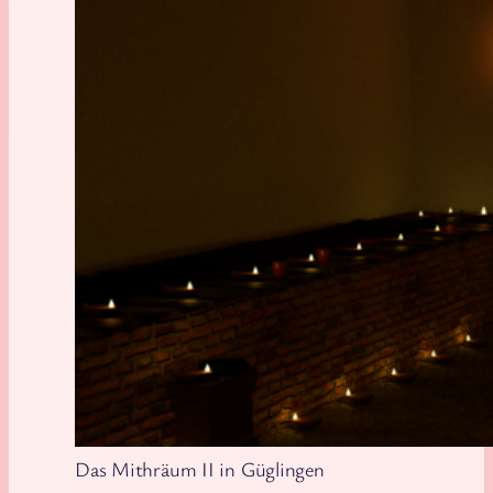
Das Mithräum II in Güglingen