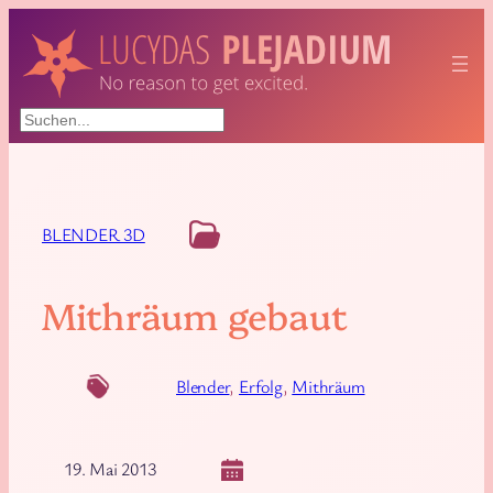
Suchen
BLENDER 3D
Mithräum gebaut
Blender
, 
Erfolg
, 
Mithräum
19. Mai 2013