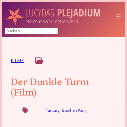
Suchen
FILME
Der Dunkle Turm
(Film)
Fantasy
, 
Stephen King