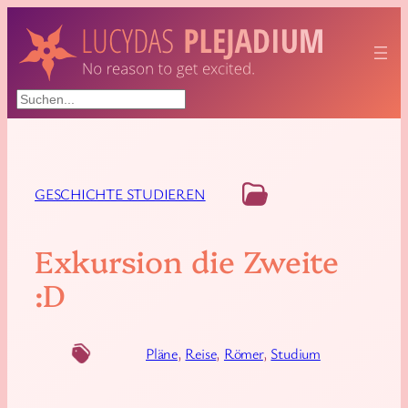
Suchen
GESCHICHTE STUDIEREN
Exkursion die Zweite
:D
Pläne
, 
Reise
, 
Römer
, 
Studium