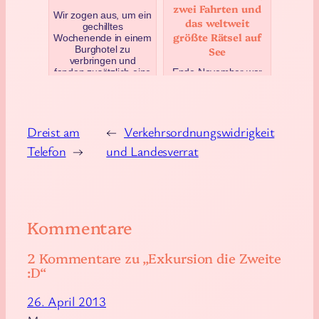
zwei Fahrten und
Wir zogen aus, um ein
das weltweit
gechilltes
größte Rätsel auf
Wochenende in einem
Burghotel zu
See
verbringen und
fanden zusätzlich eine
Ende November war
schwer faszinier…
es bitterkalt in Stade.
Pierre und ich hatten
Mai 5, 2025
dort nachmittags
einen Termin – Info
folgt – und wir war…
Dreist am
←
Verkehrsordnungswidrigkeit
Dezember 21, 2022
Telefon
→
und Landesverrat
Kommentare
2 Kommentare zu „Exkursion die Zweite
:D“
26. April 2013