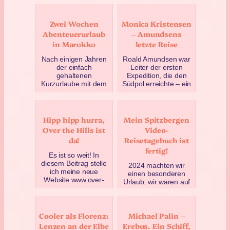
Zwei Wochen
Monica Kristensen
Abenteuerurlaub
– Amundsens
in Marokko
letzte Reise
Nach einigen Jahren
Roald Amundsen war
der einfach
Leiter der ersten
gehaltenen
Expedition, die den
Kurzurlaube mit dem
Südpol erreichte – ein
Auto haben Pierre
legendärer
und ich uns dieses
Polarforscher und
Jahr mal wieder ein…
bekannt auf…
Hipp hipp hurra,
Mein Spitzbergen
Oktober 25, 2019
Juli 31, 2019
Over the Hills ist
Video-
da!
Reisetagebuch ist
fertig!
Es ist so weit! In
diesem Beitrag stelle
2024 machten wir
ich meine neue
einen besonderen
Website www.over-
Urlaub: wir waren auf
the-hills.com vor, an
Spitzbergen in der
der ich seit einigen
Arktis. Endlich habe
Woch…
ich das Video dazu
Cooler als Florenz:
Michael Palin –
ferti…
Juli 26, 2019
Lenzen an der Elbe
Erebus. Ein Schiff,
April 24, 2025