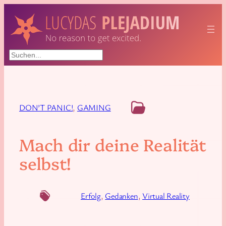
Suchen
DON’T PANIC!
, 
GAMING
Mach dir deine Realität
selbst!
Erfolg
, 
Gedanken
, 
Virtual Reality