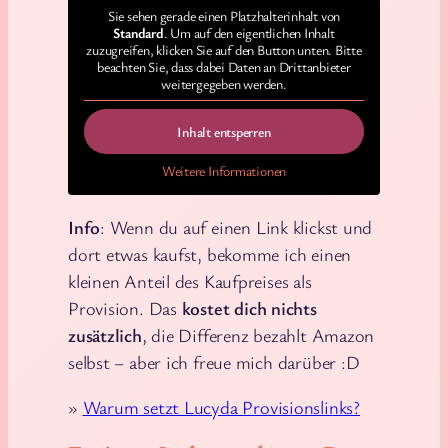
Sie sehen gerade einen Platzhalterinhalt von
Standard
. Um auf den eigentlichen Inhalt
zuzugreifen, klicken Sie auf den Button unten. Bitte
beachten Sie, dass dabei Daten an Drittanbieter
weitergegeben werden.
Inhalt entsperren
Weitere Informationen
Info
: Wenn du auf einen Link klickst und
dort etwas kaufst, bekomme ich einen
kleinen Anteil des Kaufpreises als
Provision. Das
kostet dich nichts
zusätzlich
, die Differenz bezahlt Amazon
selbst – aber ich freue mich darüber :D
»
Warum setzt Lucyda Provisionslinks?