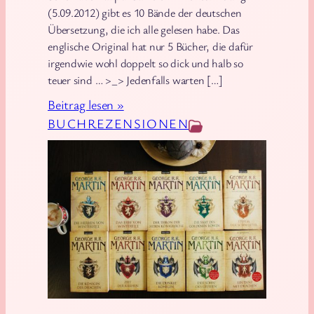
(5.09.2012) gibt es 10 Bände der deutschen
Übersetzung, die ich alle gelesen habe. Das
englische Original hat nur 5 Bücher, die dafür
irgendwie wohl doppelt so dick und halb so
teuer sind … >_> Jedenfalls warten […]
:
Beitrag lesen »
G
BUCHREZENSIONEN
e
o
r
g
e
R
.
R
.
M