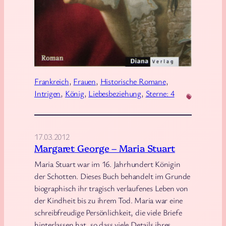
D
i
e
F
a
v
Frankreich
, 
Frauen
, 
Historische Romane
, 
o
Intrigen
, 
König
, 
Liebesbeziehung
, 
Sterne: 4
r
i
t
17.03.2012
i
Margaret George – Maria Stuart
n
Maria Stuart war im 16. Jahrhundert Königin
d
der Schotten. Dieses Buch behandelt im Grunde
e
biographisch ihr tragisch verlaufenes Leben von
s
der Kindheit bis zu ihrem Tod. Maria war eine
K
schreibfreudige Persönlichkeit, die viele Briefe
hinterlassen hat, so dass viele Details ihres
ö