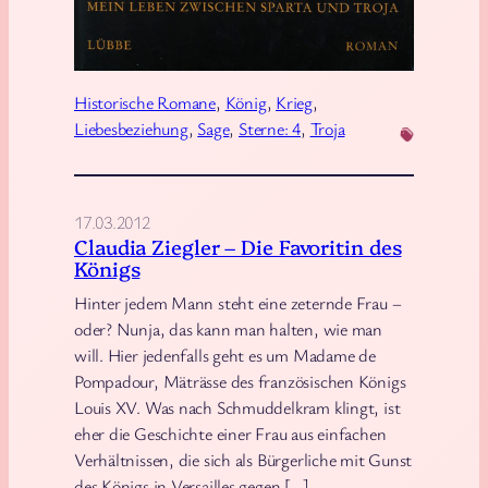
l
e
n
a
Historische Romane
, 
König
, 
Krieg
, 
g
Liebesbeziehung
, 
Sage
, 
Sterne: 4
, 
Troja
e
n
a
17.03.2012
n
Claudia Ziegler – Die Favoritin des
Königs
n
t
Hinter jedem Mann steht eine zeternde Frau –
oder? Nunja, das kann man halten, wie man
d
will. Hier jedenfalls geht es um Madame de
i
Pompadour, Mäträsse des französischen Königs
e
Louis XV. Was nach Schmuddelkram klingt, ist
S
eher die Geschichte einer Frau aus einfachen
c
Verhältnissen, die sich als Bürgerliche mit Gunst
h
des Königs in Versailles gegen […]