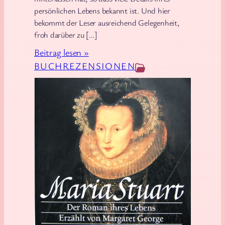
persönlichen Lebens bekannt ist. Und hier
n
bekommt der Leser ausreichend Gelegenheit,
i
froh darüber zu […]
g
:
Beitrag lesen »
s
M
BUCHREZENSIONEN
a
r
g
a
r
e
t
G
e
o
r