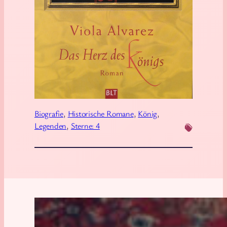
z
–
D
a
s
H
e
r
z
Biografie
, 
Historische Romane
, 
König
, 
d
Legenden
, 
Sterne: 4
e
s
K
ö
n
i
g