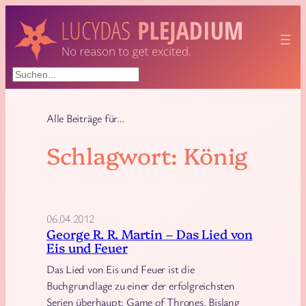
Zum
Inhalt
springen
Suchen
Alle Beiträge für…
Schlagwort:
König
06.04.2012
George R. R. Martin – Das Lied von
Eis und Feuer
Das Lied von Eis und Feuer ist die
Buchgrundlage zu einer der erfolgreichsten
Serien überhaupt: Game of Thrones. Bislang