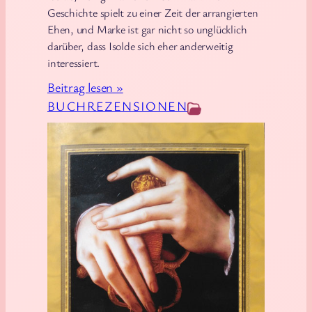
Geschichte spielt zu einer Zeit der arrangierten
Ehen, und Marke ist gar nicht so unglücklich
darüber, dass Isolde sich eher anderweitig
interessiert.
:
Beitrag lesen »
V
BUCHREZENSIONEN
i
o
l
a
A
l
v
a
r
e