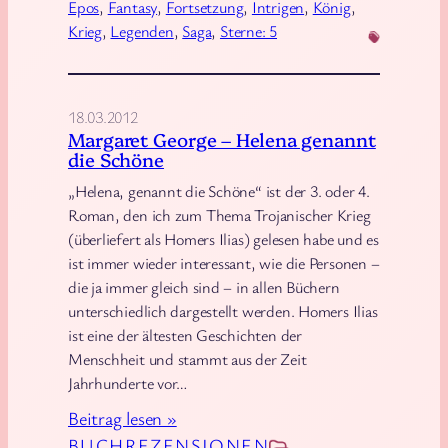
Epos
, 
Fantasy
, 
Fortsetzung
, 
Intrigen
, 
König
, 
a
Krieg
, 
Legenden
, 
Saga
, 
Sterne: 5
r
t
i
18.03.2012
n
Margaret George – Helena genannt
die Schöne
–
D
„Helena, genannt die Schöne“ ist der 3. oder 4.
a
Roman, den ich zum Thema Trojanischer Krieg
s
(überliefert als Homers Ilias) gelesen habe und es
ist immer wieder interessant, wie die Personen –
L
die ja immer gleich sind – in allen Büchern
i
unterschiedlich dargestellt werden. Homers Ilias
e
ist eine der ältesten Geschichten der
d
Menschheit und stammt aus der Zeit
v
Jahrhunderte vor…
o
:
Beitrag lesen »
n
M
BUCHREZENSIONEN