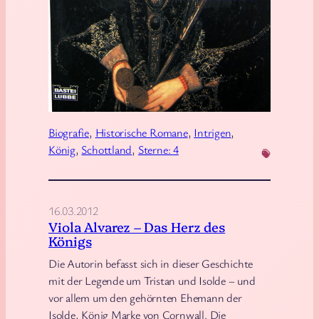
g
e
–
M
a
r
i
Biografie
, 
Historische Romane
, 
Intrigen
, 
a
König
, 
Schottland
, 
Sterne: 4
S
t
u
16.03.2012
a
Viola Alvarez – Das Herz des
r
Königs
t
Die Autorin befasst sich in dieser Geschichte
mit der Legende um Tristan und Isolde – und
vor allem um den gehörnten Ehemann der
Isolde, König Marke von Cornwall. Die