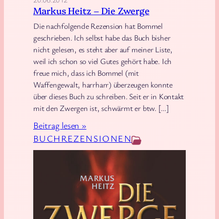
e
Markus Heitz – Die Zwerge
r
Die nachfolgende Rezension hat Bommel
g
geschrieben. Ich selbst habe das Buch bisher
e
nicht gelesen, es steht aber auf meiner Liste,
weil ich schon so viel Gutes gehört habe. Ich
freue mich, dass ich Bommel (mit
Waffengewalt, harrharr) überzeugen konnte
über dieses Buch zu schreiben. Seit er in Kontakt
mit den Zwergen ist, schwärmt er btw. […]
:
Beitrag lesen »
M
BUCHREZENSIONEN
a
r
k
u
s
H