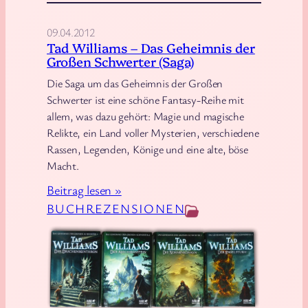
09.04.2012
Tad Williams – Das Geheimnis der
Großen Schwerter (Saga)
Die Saga um das Geheimnis der Großen
Schwerter ist eine schöne Fantasy-Reihe mit
allem, was dazu gehört: Magie und magische
Relikte, ein Land voller Mysterien, verschiedene
Rassen, Legenden, Könige und eine alte, böse
Macht.
:
Beitrag lesen »
T
BUCHREZENSIONEN
a
d
W
i
l