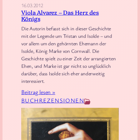
16.03.2012
o
Viola Alvarez – Das Herz des
r
Königs
g
Die Autorin befasst sich in dieser Geschichte
e
mit der Legende um Tristan und Isolde – und
n
vor allem um den gehörnten Ehemann der
s
Isolde, König Marke von Cornwall. Die
Geschichte spielt zu einer Zeit der arrangierten
Ehen, und Marke ist gar nicht so unglücklich
darüber, dass Isolde sich eher anderweitig
interessiert.
:
Beitrag lesen »
V
BUCHREZENSIONEN
i
o
l
a