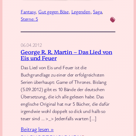
l
Fantasy
, 
Gut gegen Böse
, 
Legenden
, 
Saga
, 
i
Sterne: 5
a
m
s
06.04.2012
–
George R. R. Martin – Das Lied von
D
Eis und Feuer
a
Das Lied von Eis und Feuer ist die
s
Buchgrundlage zu einer der erfolgreichsten
G
Serien überhaupt: Game of Thrones. Bislang
e
(5.09.2012) gibt es 10 Bände der deutschen
h
Übersetzung, die ich alle gelesen habe. Das
e
englische Original hat nur 5 Bücher, die dafür
i
irgendwie wohl doppelt so dick und halb so
teuer sind … >_> Jedenfalls warten […]
m
n
:
Beitrag lesen »
i