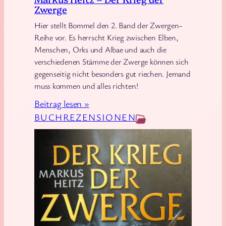
Zwerge
G
ö
Hier stellt Bommel den 2. Band der Zwergen-
t
Reihe vor. Es herrscht Krieg zwischen Elben,
Menschen, Orks und Albae und auch die
t
verschiedenen Stämme der Zwerge können sich
e
gegenseitig nicht besonders gut riechen. Jemand
r
muss kommen und alles richten!
:
Beitrag lesen »
M
BUCHREZENSIONEN
a
r
k
u
s
H
e
i