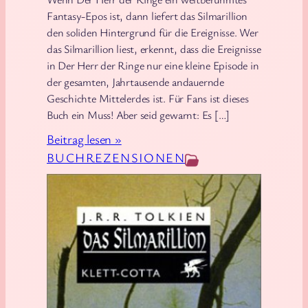
t
D
Fantasy-Epos ist, dann liefert das Silmarillion
e
a
den soliden Hintergrund für die Ereignisse. Wer
r
s
das Silmarillion liest, erkennt, dass die Ereignisse
(
L
in Der Herr der Ringe nur eine kleine Episode in
S
der gesamten, Jahrtausende andauernde
i
Geschichte Mittelerdes ist. Für Fans ist dieses
a
e
Buch ein Muss! Aber seid gewarnt: Es […]
g
d
a
:
Beitrag lesen »
v
)
J
BUCHREZENSIONEN
o
.
n
R
E
.
i
R
s
.
u
T
n
o
d
l
F