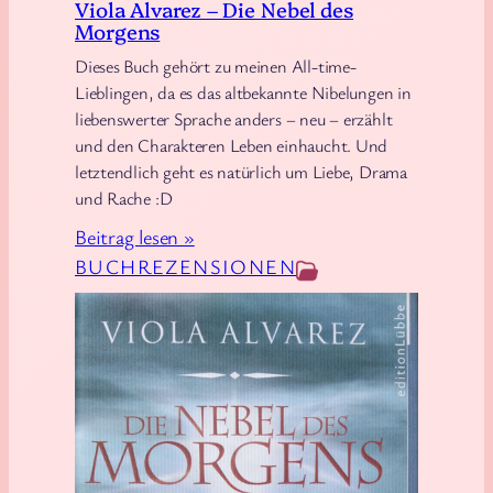
Viola Alvarez – Die Nebel des
l
Morgens
i
Dieses Buch gehört zu meinen All-time-
o
Lieblingen, da es das altbekannte Nibelungen in
n
liebenswerter Sprache anders – neu – erzählt
und den Charakteren Leben einhaucht. Und
letztendlich geht es natürlich um Liebe, Drama
und Rache :D
:
Beitrag lesen »
V
BUCHREZENSIONEN
i
o
l
a
A
l
v