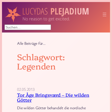
Zum
Inhalt
springen
Suchen
Alle Beiträge für…
Schlagwort:
Legenden
02.05.2013
Tor Åge Bringsværd – Die wilden
Götter
Die wilden Götter behandelt die nordische