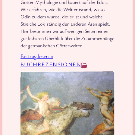
Götter-Mythologie und basiert auf der Edda.
Wir erfahren, wie die Welt entstand, wieso
Odin zu dem wurde, der er ist und welche
Streiche Loki ständig den anderen Asen spielt.
Hier bekommen wir auf wenigen Seiten einen
gut lesbaren Überblick über die Zusammenhänge
der germanischen Götterwelten.
:
Beitrag lesen »
T
BUCHREZENSIONEN
o
r
Å
g
e
B
r
i