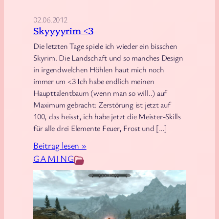
n
02.06.2012
w
Skyyyyrim <3
ä
Die letzten Tage spiele ich wieder ein bisschen
r
Skyrim. Die Landschaft und so manches Design
e
in irgendwelchen Höhlen haut mich noch
j
immer um <3 Ich habe endlich meinen
a
Haupttalentbaum (wenn man so will..) auf
t
Maximum gebracht: Zerstörung ist jetzt auf
o
100, das heisst, ich habe jetzt die Meister-Skills
l
für alle drei Elemente Feuer, Frost und […]
l
:
Beitrag lesen »
,
S
GAMING
w
k
e
y
n
y
n
y