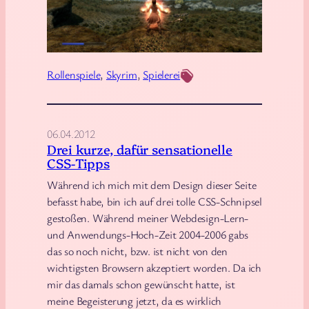
n
y
i
r
c
i
h
m
Rollenspiele
, 
Skyrim
, 
Spielerei
t
<
…
3
.
06.04.2012
Drei kurze, dafür sensationelle
CSS-Tipps
Während ich mich mit dem Design dieser Seite
befasst habe, bin ich auf drei tolle CSS-Schnipsel
gestoßen. Während meiner Webdesign-Lern-
und Anwendungs-Hoch-Zeit 2004-2006 gabs
das so noch nicht, bzw. ist nicht von den
wichtigsten Browsern akzeptiert worden. Da ich
mir das damals schon gewünscht hatte, ist
meine Begeisterung jetzt, da es wirklich