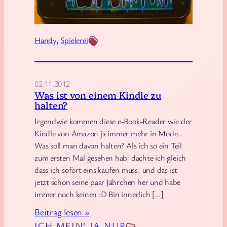
d
-
A
Handy
, 
Spielerei
p
p
:
02.11.2012
S
Was ist von einem Kindle zu
l
halten?
e
Irgendwie kommen diese e-Book-Reader wie der
e
Kindle von Amazon ja immer mehr in Mode..
p
Was soll man davon halten? Als ich so ein Teil
a
zum ersten Mal gesehen hab, dachte ich gleich
dass ich sofort eins kaufen muss, und das ist
s
jetzt schon seine paar Jährchen her und habe
A
immer noch keinen :D Bin innerlich […]
n
:
Beitrag lesen »
d
W
ICH MEIN‘ JA NUR
r