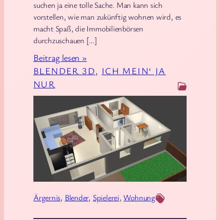
d
suchen ja eine tolle Sache. Man kann sich
l
vorstellen, wie man zukünftig wohnen wird, es
macht Spaß, die Immobilienbörsen
e
durchzuschauen […]
z
u
:
Beitrag lesen »
h
W
BLENDER 3D
, 
ICH MEIN‘ JA
a
o
NUR
l
h
t
n
e
u
n
n
?
g
s
u
c
Ärgernis
, 
Blender
, 
Spielerei
, 
Wohnung
h
e