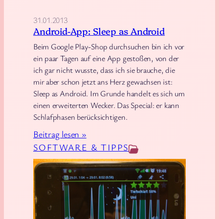
H
31.01.2013
a
Android-App: Sleep as Android
u
Beim Google Play-Shop durchsuchen bin ich vor
s
ein paar Tagen auf eine App gestoßen, von der
ich gar nicht wusste, dass ich sie brauche, die
mir aber schon jetzt ans Herz gewachsen ist:
Sleep as Android. Im Grunde handelt es sich um
einen erweiterten Wecker. Das Special: er kann
Schlafphasen berücksichtigen.
:
Beitrag lesen »
A
SOFTWARE & TIPPS
n
d
r
o
i