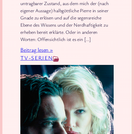
untragbarer Zustand, aus dem mich der (nach
eigener Aussage) halbgöttliche Pierre in seiner
Gnade zu erlösen und auf die segensreiche
Ebene des Wissens und der Nerdhaftigkeit zu
erheben bereit erklärte. Oder in anderen
Worten: Offensichtlich ist es ein […]
:
Beitrag lesen »
B
TV-SERIEN
a
t
t
l
e
s
t
a
r