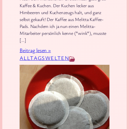
Kaffee & Kuchen. Der Kuchen lecker aus
l
Himbeeren und Kuchenzeugs halt, und ganz
e
selbst gekauft! Der Kaffee aus Melitta Kaffee-
Pads. Nachdem ich ja nun einen Melitta-
Mitarbeiter persönlich kenne (*wink*), musste
[…]
:
Beitrag lesen »
S
ALLTAGSWELTEN
o
w
e
i
t
g
u
t