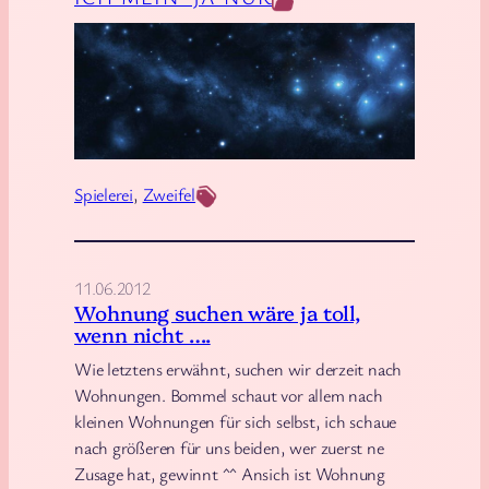
a
o
s
i
i
d
s
t
v
Spielerei
, 
Zweifel
o
n
e
11.06.2012
i
Wohnung suchen wäre ja toll,
n
wenn nicht ….
e
Wie letztens erwähnt, suchen wir derzeit nach
m
Wohnungen. Bommel schaut vor allem nach
K
kleinen Wohnungen für sich selbst, ich schaue
i
nach größeren für uns beiden, wer zuerst ne
n
Zusage hat, gewinnt ^^ Ansich ist Wohnung