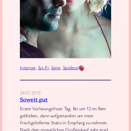
G
a
l
a
c
t
i
c
a
Internet
, 
Sci-Fi
, 
Serie
, 
Spielerei
M
e
m
24.07.2013
e
Soweit gut
B
Erster Vorlesungsfreier Tag. Bis um 12 im Bett
a
geblieben, dann aufgestanden um mein
t
frischgeliefertes Stativ in Empfang zu nehmen.
Nach dem monatlichen Großeinkauf gabs grad
t