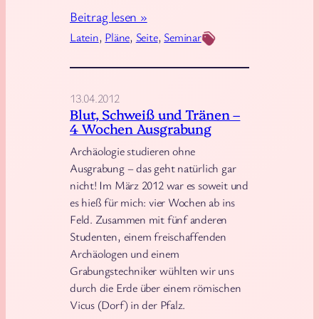
:
Beitrag lesen »
n
n
N
g
Latein
, 
Pläne
, 
Seite
t
, 
Seminar
a
l
a
c
i
t
h
s
i
13.04.2012
d
Blut, Schweiß und Tränen –
c
o
4 Wochen Ausgrabung
e
h
n
m
Archäologie studieren ohne
s
/
Ausgrabung – das geht natürlich gar
R
o
i
nicht! Im März 2012 war es soweit und
e
l
r
es hieß für mich: vier Wochen ab ins
f
l
o
Feld. Zusammen mit fünf anderen
e
t
n
Studenten, einem freischaffenden
r
e
i
Archäologen und einem
a
m
e
Grabungstechniker wühlten wir uns
t
a
o
durch die Erde über einem römischen
i
Vicus (Dorf) in der Pfalz.
n
f