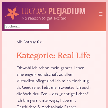
Zum
Inhalt
springen
Suchen
Alle Beiträge für…
Kategorie:
Real Life
Obwohl ich schon mein ganzes Leben
eine enge Freundschaft zu allem
Virtuellen pflege und ich mich eindeutig
als Geek sehe, liebt mein zweites Ich auch
die Welt draußen – das „richtige Leben“.
Ich bin gern unterwegs, habe mit
Geschichte & Archäologie Fächer