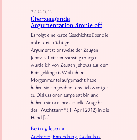
a
l
27.04.2012
i
Überzeugende
Argumentation /ironie off
e
n
Es folgt eine kurze Geschichte über die
nobelpreisträchtige
i
Argumentationsweise der Zeugen
s
Jehovas. Letzten Samstag morgen
c
wurde ich von Zeugen Jehovas aus dem
h
Bett geklingelt. Weil ich im
,
Morgenmantel aufgemacht habe,
G
haben sie eingesehen, dass ich weniger
r
zu Diskussionen aufgelegt bin und
i
haben mir nur ihre aktuelle Ausgabe
des „Wachtturm“ (1. April 2012) in die
e
Hand […]
c
h
:
Beitrag lesen »
i
Ü
Anekdote
, 
Entdeckung
, 
Gedanken
, 