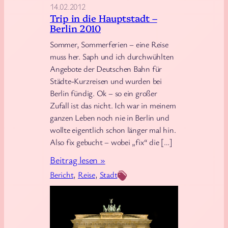
a
14.02.2012
e
Trip in die Hauptstadt –
n
r
Berlin 2010
d
n
Sommer, Sommerferien – eine Reise
–
e
muss her. Saph und ich durchwühlten
E
n
Angebote der Deutschen Bahn für
i
Städte-Kurzreisen und wurden bei
n
Berlin fündig. Ok – so ein großer
r
Zufall ist das nicht. Ich war in meinem
a
ganzen Leben noch nie in Berlin und
wollte eigentlich schon länger mal hin.
u
Also fix gebucht – wobei „fix“ die […]
h
e
:
Beitrag lesen »
s
T
Bericht
, 
Reise
, 
Stadt
L
r
a
i
n
p
d
i