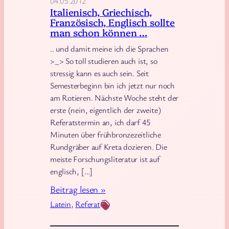
04.05.2012
Italienisch, Griechisch,
Französisch, Englisch sollte
man schon können …
.. und damit meine ich die Sprachen
>_> So toll studieren auch ist, so
stressig kann es auch sein. Seit
Semesterbeginn bin ich jetzt nur noch
am Rotieren. Nächste Woche steht der
erste (nein, eigentlich der zweite)
Referatstermin an, ich darf 45
Minuten über frühbronzezeitliche
Rundgräber auf Kreta dozieren. Die
meiste Forschungsliteratur ist auf
englisch, […]
:
Beitrag lesen »
I
Latein
, 
Referat
t