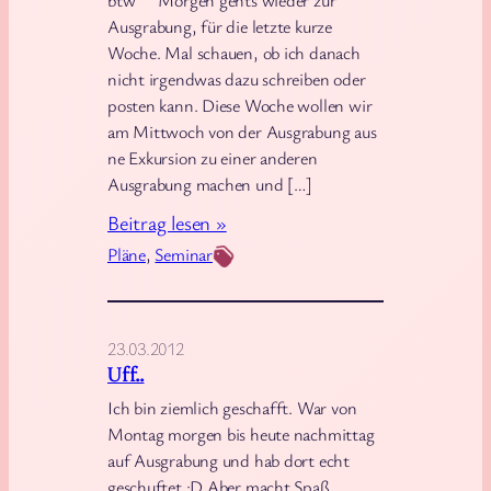
Ausgrabung, für die letzte kurze
r
Woche. Mal schauen, ob ich danach
ä
nicht irgendwas dazu schreiben oder
n
posten kann. Diese Woche wollen wir
e
am Mittwoch von der Ausgrabung aus
n
ne Exkursion zu einer anderen
–
Ausgrabung machen und […]
4
:
Beitrag lesen »
W
G
Pläne
, 
Seminar
o
e
c
b
h
l
23.03.2012
e
u
Uff..
n
b
Ich bin ziemlich geschafft. War von
A
b
Montag morgen bis heute nachmittag
u
e
auf Ausgrabung und hab dort echt
s
geschuftet :D Aber macht Spaß,
r