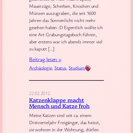
g
Mauerzüge, Scherben, Knochen und
t
r
Münzen auszugraben, die seit 1600
a
Jahren das Sonnenlicht nicht mehr
b
gesehen haben :D Eigentlich wollte ich
eine Art Grabungstagebuch führen,
u
aber erstens war ich abends immer viel
n
zu kaputt […]
g
:
Beitrag lesen »
U
Archäologie
, 
Status
, 
Studium
f
f
.
22.02.2012
.
Katzenklappe macht
Mensch und Katze froh
Meine Katzen sind seit ca. einem
Dreivierteljahr Freigänger, das heisst,
sie wohnen in der Wohnung, dürfen