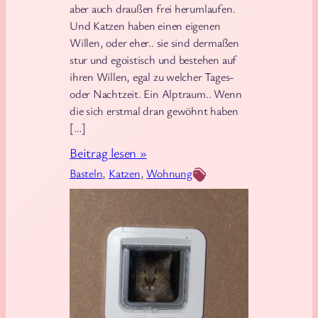
aber auch draußen frei herumlaufen.
Und Katzen haben einen eigenen
Willen, oder eher.. sie sind dermaßen
stur und egoistisch und bestehen auf
ihren Willen, egal zu welcher Tages-
oder Nachtzeit. Ein Alptraum.. Wenn
die sich erstmal dran gewöhnt haben
[…]
:
Beitrag lesen »
K
Basteln
, 
Katzen
, 
Wohnung
a
t
z
e
n
k
l