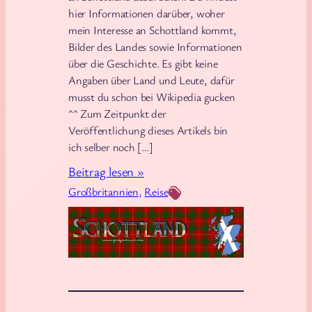
i
hier Informationen darüber, woher
n
mein Interesse an Schottland kommt,
A
Bilder des Landes sowie Informationen
über die Geschichte. Es gibt keine
u
Angaben über Land und Leute, dafür
s
musst du schon bei Wikipedia gucken
b
^^ Zum Zeitpunkt der
l
Veröffentlichung dieses Artikels bin
i
ich selber noch […]
c
:
Beitrag lesen »
k
S
Großbritannien
, 
Reise
z
c
u
h
d
o
e
t
n
t
S
l
t