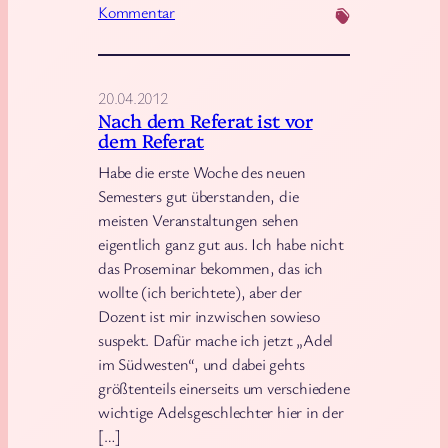
Kommentar
s
b
c
e
h
r
,
z
20.04.2012
Nach dem Referat ist vor
F
e
dem Referat
r
u
Habe die erste Woche des neuen
a
g
Semesters gut überstanden, die
n
e
meisten Veranstaltungen sehen
z
n
eigentlich ganz gut aus. Ich habe nicht
ö
d
das Proseminar bekommen, das ich
s
e
wollte (ich berichtete), aber der
i
A
Dozent ist mir inzwischen sowieso
s
r
suspekt. Dafür mache ich jetzt „Adel
c
im Südwesten“, und dabei gehts
g
größtenteils einerseits um verschiedene
h
u
wichtige Adelsgeschlechter hier in der
,
m
[…]
E
e