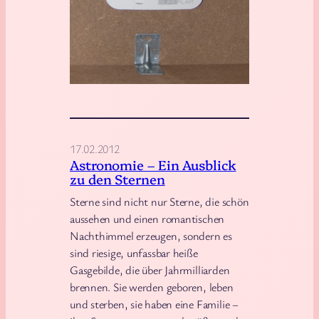
a
p
p
e
m
a
c
h
17.02.2012
t
Astronomie – Ein Ausblick
zu den Sternen
M
e
Sterne sind nicht nur Sterne, die schön
n
aussehen und einen romantischen
Nachthimmel erzeugen, sondern es
s
sind riesige, unfassbar heiße
c
Gasgebilde, die über Jahrmilliarden
h
brennen. Sie werden geboren, leben
u
und sterben, sie haben eine Familie –
n