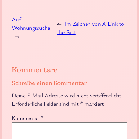
chschschschsch-
findet, sollte ich mir
plätscher-
Gedanken machen.
schschschsch aus
Oder?
dem Bad gewec…
Auf
November 12, 2024
Juli 14, 2023
←
Im Zeichen von A Link to
Wohnungssuche
the Past
→
Kommentare
Schreibe einen Kommentar
Deine E-Mail-Adresse wird nicht veröffentlicht.
Erforderliche Felder sind mit
*
markiert
Kommentar
*