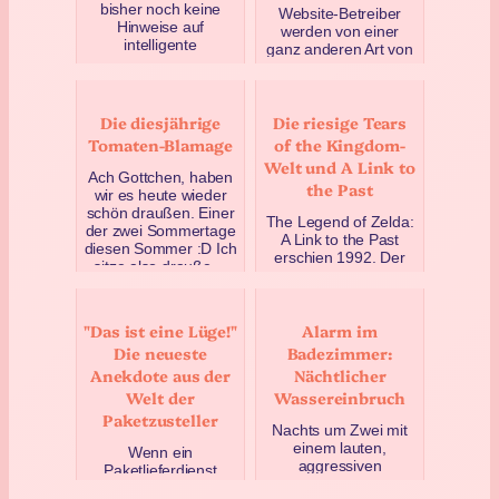
bisher noch keine
Website-Betreiber
Hinweise auf
werden von einer
intelligente
ganz anderen Art von
Zivilisationen in
Spam belästigt:
unserer Galaxie
Irgendwelche Casino-
gefunden? Es sollte
Wetten-Seiten (und
doch e…
Die diesjährige
Die riesige Tears
andere) w…
Juni 29, 2023
Tomaten-Blamage
of the Kingdom-
Juni 1, 2023
Welt und A Link to
Ach Gottchen, haben
the Past
wir es heute wieder
schön draußen. Einer
The Legend of Zelda:
der zwei Sommertage
A Link to the Past
diesen Sommer :D Ich
erschien 1992. Der
sitze also drauße…
aktuelle Titel der
September 4, 2021
Reihe ist Tears of the
Kingdom aus Mai
"Das ist eine Lüge!"
Alarm im
202…
Die neueste
Badezimmer:
August 4, 2023
Anekdote aus der
Nächtlicher
Welt der
Wassereinbruch
Paketzusteller
Nachts um Zwei mit
einem lauten,
Wenn ein
aggressiven
Paketlieferdienst
Schschschschschschs
meine Adresse nicht