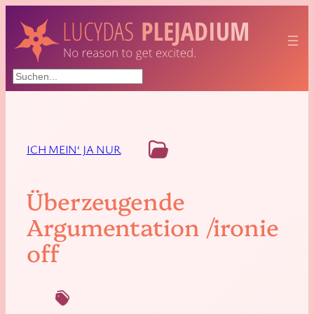
Suchen
ICH MEIN‘ JA NUR
Überzeugende
Argumentation /ironie
off