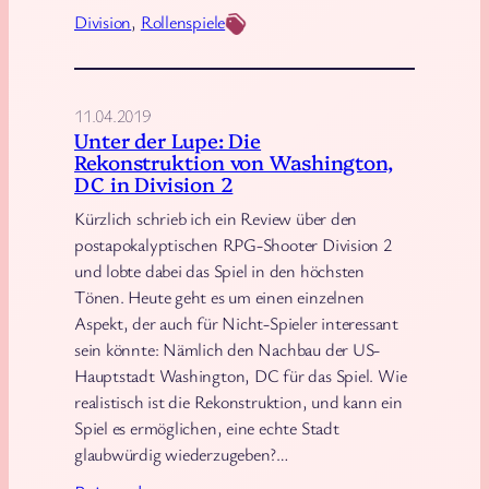
n
Division
, 
Rollenspiele
2
]
W
11.04.2019
a
Unter der Lupe: Die
r
Rekonstruktion von Washington,
l
DC in Division 2
o
Kürzlich schrieb ich ein Review über den
r
postapokalyptischen RPG-Shooter Division 2
d
und lobte dabei das Spiel in den höchsten
Tönen. Heute geht es um einen einzelnen
s
Aspekt, der auch für Nicht-Spieler interessant
o
sein könnte: Nämlich den Nachbau der US-
f
Hauptstadt Washington, DC für das Spiel. Wie
N
realistisch ist die Rekonstruktion, und kann ein
e
Spiel es ermöglichen, eine echte Stadt
w
glaubwürdig wiederzugeben?…
Y