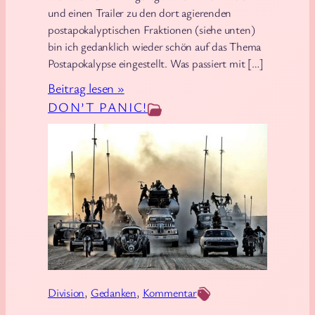
l
und einen Trailer zu den dort agierenden
e
postapokalyptischen Fraktionen (siehe unten)
r
bin ich gedanklich wieder schön auf das Thema
i
Postapokalypse eingestellt. Was passiert mit […]
e
:
Beitrag lesen »
e
D
DON’T PANIC!
r
i
ö
e
f
F
f
a
n
s
e
z
t
i
n
a
Division
, 
Gedanken
, 
Kommentar
t