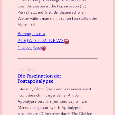
o
Spiel. Ansonsten ist die Piazza-Saison ((c)
n
Pierre) jetzt eröffnet. Bei diesem schönen
s
Wetter wähnt man sich ja schon fast südlich der
a
Alpen.. <3
b
:
Beitrag lesen »
s
D
PLEJADIUM-NEWS
c
i
Division
, 
Seite
h
v
l
i
u
s
12.03.2016
s
i
Die Faszination der
s
Postapokalypse
o
n
Literatur, Filme, Spiele und was immer sonst
noch, die sich mit irgendeiner Art von
-
Apokalypse beschäftigen, sind Legion. Der
G
Mensch ist gut darin, sich Apokalypsen
a
auszudenken :D Angeregt durch The Division