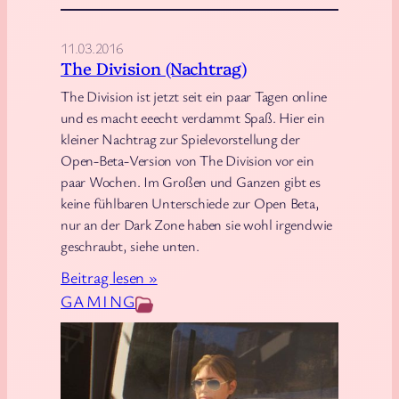
i
o
n
11.03.2016
The Division (Nachtrag)
d
e
The Division ist jetzt seit ein paar Tagen online
und es macht eeecht verdammt Spaß. Hier ein
r
kleiner Nachtrag zur Spielevorstellung der
P
Open-Beta-Version von The Division vor ein
o
paar Wochen. Im Großen und Ganzen gibt es
s
keine fühlbaren Unterschiede zur Open Beta,
t
nur an der Dark Zone haben sie wohl irgendwie
a
geschraubt, siehe unten.
p
:
Beitrag lesen »
o
T
GAMING
k
h
a
e
l
D
y
i