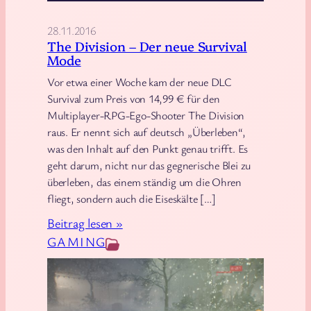
d
r
28.11.2016
e
m
The Division – Der neue Survival
o
s
Mode
:
u
Vor etwa einer Woche kam der neue DLC
D
n
Survival zum Preis von 14,99 € für den
e
d
Multiplayer-RPG-Ego-Shooter The Division
r
c
raus. Er nennt sich auf deutsch „Überleben“,
H
o
was den Inhalt auf den Punkt genau trifft. Es
u
geht darum, nicht nur das gegnerische Blei zu
o
überleben, das einem ständig um die Ohren
n
l
fliegt, sondern auch die Eiseskälte […]
t
e
e
:
Beitrag lesen »
E
r
T
GAMING
n
h
t
e
d
D
e