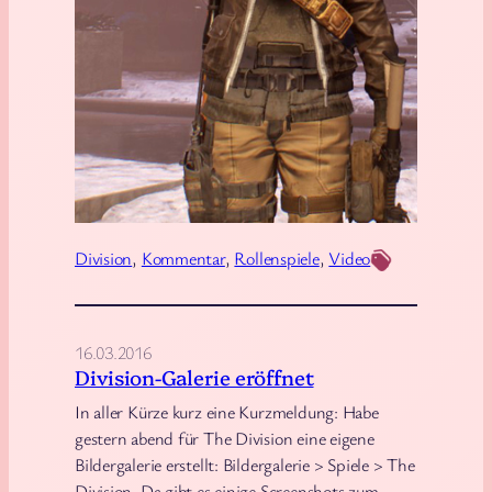
t
a
t
e
m
e
n
t
Division
, 
Kommentar
, 
Rollenspiele
, 
Video
z
u
m
M
16.03.2016
Division-Galerie eröffnet
i
s
In aller Kürze kurz eine Kurzmeldung: Habe
gestern abend für The Division eine eigene
s
Bildergalerie erstellt: Bildergalerie > Spiele > The
i
Division. Da gibt es einige Screenshots zum