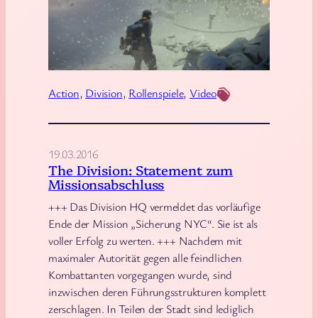
i
c
v
k
i
u
s
n
i
g
Action
, 
Division
, 
Rollenspiele
, 
Video
o
e
n
n
–
19.03.2016
D
The Division: Statement zum
e
Missionsabschluss
r
+++ Das Division HQ vermeldet das vorläufige
n
Ende der Mission „Sicherung NYC“. Sie ist als
e
voller Erfolg zu werten. +++ Nachdem mit
u
maximaler Autorität gegen alle feindlichen
e
Kombattanten vorgegangen wurde, sind
S
inzwischen deren Führungsstrukturen komplett
zerschlagen. In Teilen der Stadt sind lediglich
u