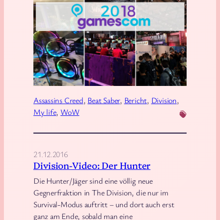
a
l
i
m
d
v
e
e
i
s
r
s
c
t
i
o
e
o
m
W
n
2
a
2
Assassins Creed
, 
Beat Saber
, 
Bericht
, 
Division
, 
0
s
My life
, 
WoW
1
h
8
i
–
n
21.12.2016
W
g
Division-Video: Der Hunter
a
t
Die Hunter/Jäger sind eine völlig neue
r
o
Gegnerfraktion in The Division, die nur im
t
n
Survival-Modus auftritt – und dort auch erst
e
,
ganz am Ende, sobald man eine