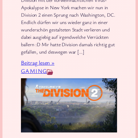
Division mit der vorweihnachtlichen Virus-
R
Apokalypse in New York machen wir nun in
p
e
Division 2 einen Sprung nach Washington, DC.
l
k
Endlich dürfen wir uns wieder ganz in einer
e
o
wunderschön gestalteten Stadt verlieren und
!
dabei ausgiebig auf irgendwelche Verrückten
n
ballern :D Mir hatte Division damals richtig gut
s
gefallen, und deswegen war […]
t
:
r
Beitrag lesen »
D
u
GAMING
i
k
v
t
i
i
s
o
i
n
o
v
n
o
2
n