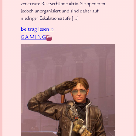
zerstreute Restverbände aktiv. Sie operieren
r
jedoch unorganisiert und sind daher auf
v
niedriger Eskalationsstufe […]
i
:
Beitrag lesen »
v
T
GAMING
a
h
l
e
M
D
o
i
d
v
e
i
s
i
o
n
:
S