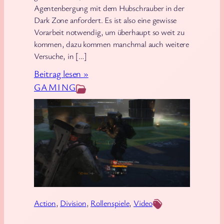
s
Agentenbergung mit dem Hubschrauber in der
D
c
Dark Zone anfordert. Es ist also eine gewisse
C
Vorarbeit notwendig, um überhaupt so weit zu
h
kommen, dazu kommen manchmal auch weitere
l
Versuche, in […]
a
:
Beitrag lesen »
n
D
GAMING
g
i
e
v
n
i
,
s
S
i
h
o
i
n
t
-
s
Action
, 
Division
, 
Rollenspiele
, 
Video
V
t
i
o