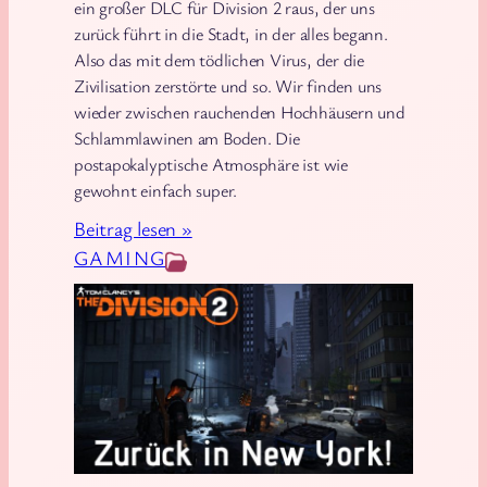
ein großer DLC für Division 2 raus, der uns
zurück führt in die Stadt, in der alles begann.
Also das mit dem tödlichen Virus, der die
Zivilisation zerstörte und so. Wir finden uns
wieder zwischen rauchenden Hochhäusern und
Schlammlawinen am Boden. Die
postapokalyptische Atmosphäre ist wie
gewohnt einfach super.
:
Beitrag lesen »
[
GAMING
D
i
v
i
s
i
o