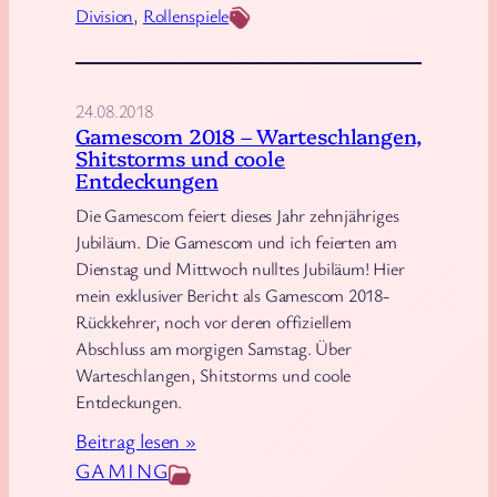
Division
, 
Rollenspiele
:
W
A
a
u
s
24.08.2018
s
h
Gamescom 2018 – Warteschlangen,
f
i
Shitstorms und coole
l
n
Entdeckungen
u
g
Die Gamescom feiert dieses Jahr zehnjähriges
g
t
Jubiläum. Die Gamescom und ich feierten am
i
o
Dienstag und Mittwoch nulltes Jubiläum! Hier
mein exklusiver Bericht als Gamescom 2018-
n
n
Rückkehrer, noch vor deren offiziellem
s
,
Abschluss am morgigen Samstag. Über
v
D
Warteschlangen, Shitstorms und coole
e
C
Entdeckungen.
r
i
:
Beitrag lesen »
w
n
G
GAMING
i
D