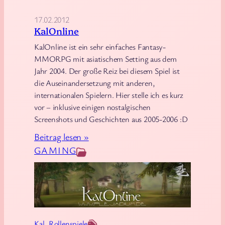
d
e
17.02.2012
KalOnline
f
ü
KalOnline ist ein sehr einfaches Fantasy-
MMORPG mit asiatischem Setting aus dem
r
Jahr 2004. Der große Reiz bei diesem Spiel ist
A
die Auseinandersetzung mit anderen,
g
internationalen Spielern. Hier stelle ich es kurz
i
vor – inklusive einigen nostalgischen
l
Screenshots und Geschichten aus 2005-2006 :D
i
:
Beitrag lesen »
t
K
GAMING
y
a
-
l
A
O
r
n
c
l
h
Kal
, 
Rollenspiele