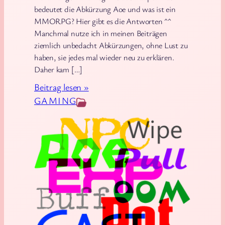
bedeutet die Abkürzung Aoe und was ist ein
MMORPG? Hier gibt es die Antworten ^^
Manchmal nutze ich in meinen Beiträgen
ziemlich unbedacht Abkürzungen, ohne Lust zu
haben, sie jedes mal wieder neu zu erklären.
Daher kam […]
:
Beitrag lesen »
D
GAMING
a
s
k
l
e
i
n
e
G