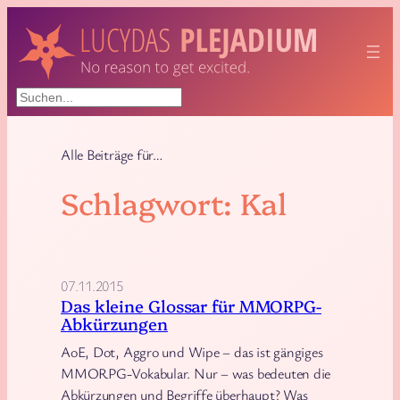
Zum
Inhalt
springen
Suchen
Alle Beiträge für…
Schlagwort:
Kal
07.11.2015
Das kleine Glossar für MMORPG-
Abkürzungen
AoE, Dot, Aggro und Wipe – das ist gängiges
MMORPG-Vokabular. Nur – was bedeuten die
Abkürzungen und Begriffe überhaupt? Was