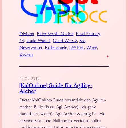
l
o
s
s
Division
, 
Elder Scrolls Online
, 
Final Fantasy
a
14
, 
Guild Wars 1
, 
Guild Wars 2
, 
Kal
, 
r
Neverwinter
, 
Rollenspiele
, 
SWToR
, 
WoW
, 
f
Zocken
ü
r
M
16.07.2012
M
[KalOnline] Guide für Agility-
Archer
O
R
Dieser KalOnline-Guide behandelt den Agility-
P
Archer-Build (kurz: Agi-Archer). Ich gehe
darauf ein, was für Agi-Archer wichtig ist, wie
G
er seine Stat- und Skillpunkte verteilen sollte
-
und habe ein paar Tipps, wie ihr die ersten paar