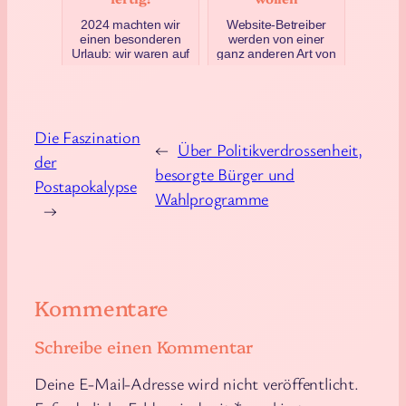
2024 machten wir
Website-Betreiber
einen besonderen
werden von einer
Urlaub: wir waren auf
ganz anderen Art von
Spitzbergen in der
Spam belästigt:
Arktis. Endlich habe
Irgendwelche Casino-
ich das Video dazu
Wetten-Seiten (und
ferti…
andere) w…
April 24, 2025
Juni 1, 2023
Die Faszination
←
Über Politikverdrossenheit,
der
besorgte Bürger und
Postapokalypse
Wahlprogramme
→
Kommentare
Schreibe einen Kommentar
Deine E-Mail-Adresse wird nicht veröffentlicht.