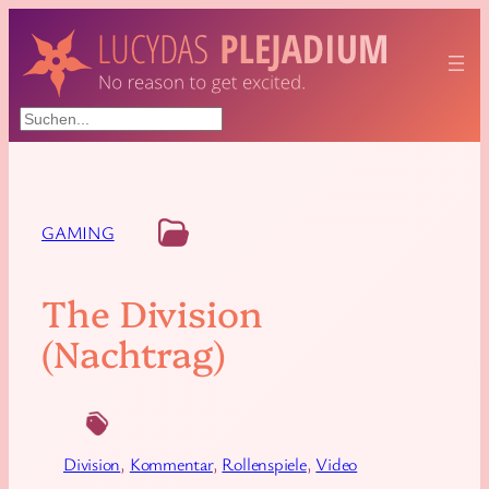
Suchen
GAMING
The Division
(Nachtrag)
Division
, 
Kommentar
, 
Rollenspiele
, 
Video