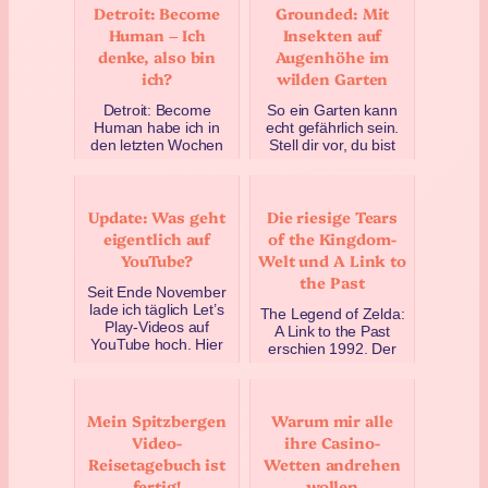
Detroit: Become
Grounded: Mit
Human – Ich
Insekten auf
denke, also bin
Augenhöhe im
ich?
wilden Garten
Detroit: Become
So ein Garten kann
Human habe ich in
echt gefährlich sein.
den letzten Wochen
Stell dir vor, du bist
als Let’s Play gespielt
nur einen halben
und war vom ersten
Zentimeter hoch und
Augenblick an
landest irgendwo
Update: Was geht
Die riesige Tears
hingerisse…
zw…
eigentlich auf
of the Kingdom-
Februar 9, 2021
August 27, 2020
YouTube?
Welt und A Link to
the Past
Seit Ende November
lade ich täglich Let’s
The Legend of Zelda:
Play-Videos auf
A Link to the Past
YouTube hoch. Hier
erschien 1992. Der
gibt es ein paar
aktuelle Titel der
Einblicke in den Kanal:
Reihe ist Tears of the
Ei…
Kingdom aus Mai
Mein Spitzbergen
Warum mir alle
202…
August 22, 2020
Video-
ihre Casino-
August 4, 2023
Reisetagebuch ist
Wetten andrehen
fertig!
wollen