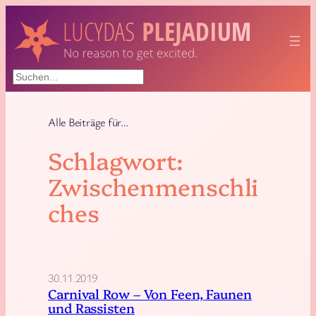
Zum
Inhalt
springen
Suchen
Alle Beiträge für…
Schlagwort:
Zwischenmenschli
ches
30.11.2019
Carnival Row – Von Feen, Faunen
und Rassisten