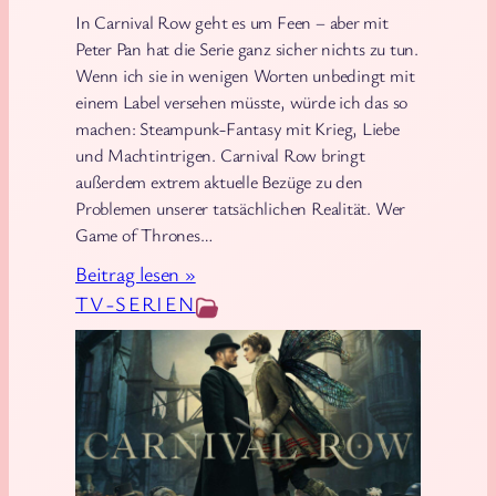
In Carnival Row geht es um Feen – aber mit
Peter Pan hat die Serie ganz sicher nichts zu tun.
Wenn ich sie in wenigen Worten unbedingt mit
einem Label versehen müsste, würde ich das so
machen: Steampunk-Fantasy mit Krieg, Liebe
und Machtintrigen. Carnival Row bringt
außerdem extrem aktuelle Bezüge zu den
Problemen unserer tatsächlichen Realität. Wer
Game of Thrones…
:
Beitrag lesen »
C
TV-SERIEN
a
r
n
i
v
a