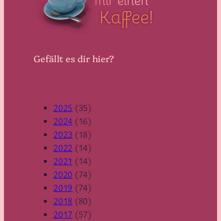
Gefällt es dir hier?
2025
(35)
2024
(16)
2023
(18)
2022
(14)
2021
(14)
2020
(74)
2019
(74)
2018
(80)
2017
(57)