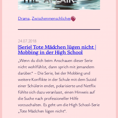
t
i
i
r
Drama
, 
Zwischenmenschliches
s
–
t
D
i
24.07.2018
e
[Serie] Tote Mädchen lügen nicht |
v
Mobbing in der High School
e
„Wenn du dich beim Anschauen dieser Serie
r
nicht wohlfühlst, dann sprich mit jemandem
b
darüber.“ – Die Serie, bei der Mobbing und
o
weitere Konflikte in der Schule mit dem Suizid
t
einer Schülerin endet, polarisierte und Netflix
e
fühlte sich dazu veranlasst, einen Hinweis auf
die Suche nach professioneller Hilfe
n
vorzuschalten. Es geht um die High School-Serie
e
„Tote Mädchen lügen nicht“.
F