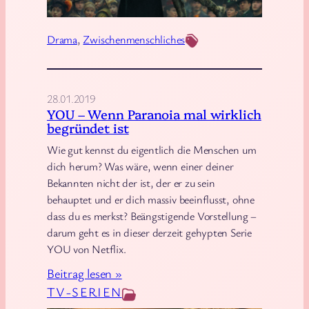
l
R
Drama
, 
Zwischenmenschliches
o
w
–
28.01.2019
V
YOU – Wenn Paranoia mal wirklich
o
begründet ist
n
Wie gut kennst du eigentlich die Menschen um
F
dich herum? Was wäre, wenn einer deiner
e
Bekannten nicht der ist, der er zu sein
e
behauptet und er dich massiv beeinflusst, ohne
n
dass du es merkst? Beängstigende Vorstellung –
,
darum geht es in dieser derzeit gehypten Serie
YOU von Netflix.
F
a
:
Beitrag lesen »
u
Y
TV-SERIEN
n