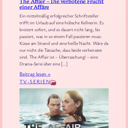
The Affair – Die verbotene Frucht
l
einer Affäre
w
Ein mittelmäßig erfolgreicher Schriftsteller
i
trifft im Urlaub auf eine hübsche Kellnerin. Es
r
knistert sofort, und es dauert nicht lang, bis
k
passiert, was in so einem Fall passieren muss:
l
Küsse am Strand und eine heiße Nacht. Wäre da
i
nur nicht die Tatsache, dass beide verheiratet
sind. The Affair ist – Überraschung! – eine
c
Drama-Serie über eine […]
h
b
:
Beitrag lesen »
e
T
TV-SERIEN
g
h
r
e
ü
A
n
f
d
f
e
a