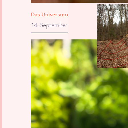
Das Universum will, dass wir zu Hause 
14. September 2025
Fun with Map
Karte
, 
Hohlw
Geschichte
, 
S