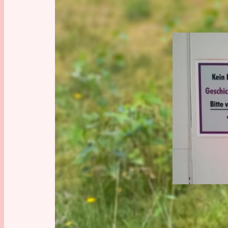
ALLTAG
GESCHI
Anekdote
, 
M