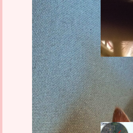
Arbeit
, 
Katz
GESCH