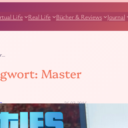
rtual Life
Real Life
Bücher & Reviews
Journal
ür…
agwort:
Master
26.03.2016
G
[Video] Cities: Skylin
Neckar kanalisieren!
Bin zur Zeit in der heißen En