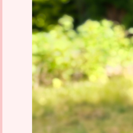
GESCH
Entdeckung
,
Karte
, 
Maste