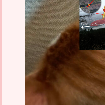
Fun with Map
Hohlwege
, 
Ma
Geschichte
, 
M
GESCH