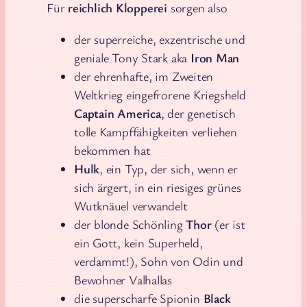
Für
reichlich Klopperei
sorgen also
der superreiche, exzentrische und
geniale Tony Stark aka
Iron Man
der ehrenhafte, im Zweiten
Weltkrieg eingefrorene Kriegsheld
Captain America
, der genetisch
tolle Kampffähigkeiten verliehen
bekommen hat
Hulk
, ein Typ, der sich, wenn er
sich ärgert, in ein riesiges grünes
Wutknäuel verwandelt
der blonde Schönling
Thor
(er ist
ein Gott, kein Superheld,
verdammt!), Sohn von Odin und
Bewohner Valhallas
die superscharfe Spionin
Black