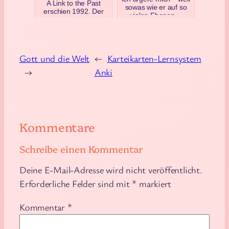
A Link to the Past
sowas wie er auf so
erschien 1992. Der
vielen Ebenen…
aktuelle Titel der
April 18, 2020
Reihe ist Tears of the
Kingdom aus Mai
202…
August 4, 2023
Gott und die Welt
←
Karteikarten-Lernsystem
→
Anki
Kommentare
Schreibe einen Kommentar
Deine E-Mail-Adresse wird nicht veröffentlicht.
Erforderliche Felder sind mit
*
markiert
Kommentar
*