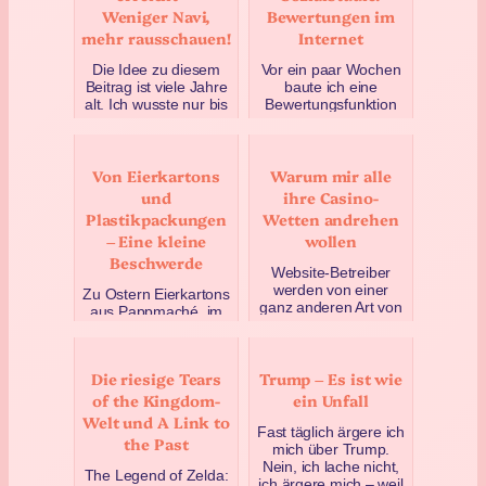
Weniger Navi,
Bewertungen im
mehr rausschauen!
Internet
Die Idee zu diesem
Vor ein paar Wochen
Beitrag ist viele Jahre
baute ich eine
alt. Ich wusste nur bis
Bewertungsfunktion
vor kurzem nicht,
unter meine Beiträge
dass es eine Idee für
ein. Ich wollte einfach
einen Beitrag…
mal schauen, was
Von Eierkartons
Warum mir alle
dabe…
Dezember 21, 2019
und
ihre Casino-
November 25, 2019
Plastikpackungen
Wetten andrehen
– Eine kleine
wollen
Beschwerde
Website-Betreiber
werden von einer
Zu Ostern Eierkartons
ganz anderen Art von
aus Pappmaché, im
Spam belästigt:
Herbst Packungen
Irgendwelche Casino-
aus Plastik – so macht
Wetten-Seiten (und
es Milka mit ihren
Die riesige Tears
Trump – Es ist wie
andere) w…
Löffeleiern (zu
of the Kingdom-
ein Unfall
Oster…
Juni 1, 2023
Welt und A Link to
November 6, 2019
Fast täglich ärgere ich
the Past
mich über Trump.
Nein, ich lache nicht,
The Legend of Zelda:
ich ärgere mich – weil