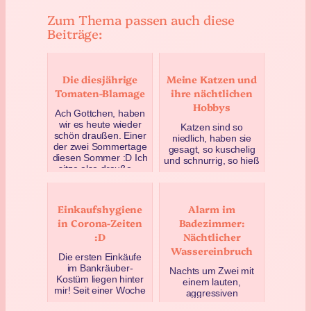
Zum Thema passen auch diese
Beiträge:
Die diesjährige
Meine Katzen und
Tomaten-Blamage
ihre nächtlichen
Hobbys
Ach Gottchen, haben
wir es heute wieder
Katzen sind so
schön draußen. Einer
niedlich, haben sie
der zwei Sommertage
gesagt, so kuschelig
diesen Sommer :D Ich
und schnurrig, so hieß
sitze also drauße…
es. Ja, sind sie auch,
aber sie können ei…
September 4, 2021
März 20, 2021
Einkaufshygiene
Alarm im
in Corona-Zeiten
Badezimmer:
:D
Nächtlicher
Wassereinbruch
Die ersten Einkäufe
im Bankräuber-
Nachts um Zwei mit
Kostüm liegen hinter
einem lauten,
mir! Seit einer Woche
aggressiven
herrscht
Schschschschschschs