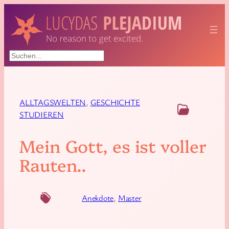
Suchen
ALLTAGSWELTEN
, 
GESCHICHTE
STUDIEREN
Mein Gott, es ist voller
Rauten..
Anekdote
, 
Master