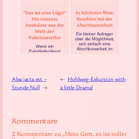
Maskenpflicht in
chschschschsch-
Baden-Württember…
plätscher-
"Das ist eine Lüge!"
In höchster Wut:
schschschsch aus
Mai 5, 2020
dem Bad gewec…
Die neueste
Beschiss bei der
Juli 14, 2023
Anekdote aus der
Abschlussarbeit
Welt der
Ein kleiner Aufreger
Paketzusteller
über die Möglichkeit,
sich einfach eine
Wenn ein
Abschlussarbeit im
Paketlieferdienst
Studium kaufen zu
meine Adresse nicht
können. Ich bin zwar
findet, sollte ich mir
s…
Gedanken machen.
Juli 6, 2023
Oder?
Alea iacta est –
←
Hohlweg-Exkursion with
November 12, 2024
Stunde Null
→
a little Drama!
Kommentare
2 Kommentare zu „Mein Gott, es ist voller