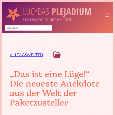
Suchen
ALLTAGSWELTEN
„Das ist eine Lüge!“
Die neueste Anekdote
aus der Welt der
Paketzusteller