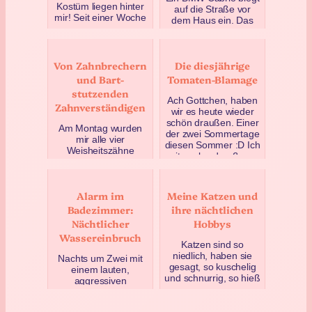
Kostüm liegen hinter
auf die Straße vor
mir! Seit einer Woche
dem Haus ein. Das
herrscht
schicke Auto rollt auf
Maskenpflicht in
den Parkplatz, ein
Baden-Württember…
ältlicher Mann mit …
Von Zahnbrechern
Die diesjährige
Mai 5, 2020
April 28, 2020
und Bart-
Tomaten-Blamage
stutzenden
Ach Gottchen, haben
Zahnverständigen
wir es heute wieder
schön draußen. Einer
Am Montag wurden
der zwei Sommertage
mir alle vier
diesen Sommer :D Ich
Weisheitszähne
sitze also drauße…
gezogen. Ein guter
September 4, 2021
Grund, einmal
zurückzuschauen,
Alarm im
Meine Katzen und
welchen
Errungenschaften…
Badezimmer:
ihre nächtlichen
November 13, 2019
Nächtlicher
Hobbys
Wassereinbruch
Katzen sind so
niedlich, haben sie
Nachts um Zwei mit
gesagt, so kuschelig
einem lauten,
und schnurrig, so hieß
aggressiven
es. Ja, sind sie auch,
Schschschschschschs
aber sie können ei…
chschschschsch-