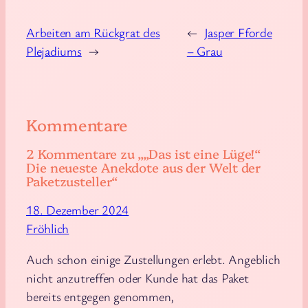
plätscher-
März 20, 2021
schschschsch aus
dem Bad gewec…
Arbeiten am Rückgrat des
←
Jasper Fforde
Juli 14, 2023
Plejadiums
→
– Grau
Kommentare
2 Kommentare zu „„Das ist eine Lüge!“
Die neueste Anekdote aus der Welt der
Paketzusteller“
18. Dezember 2024
Fröhlich
Auch schon einige Zustellungen erlebt. Angeblich
nicht anzutreffen oder Kunde hat das Paket
bereits entgegen genommen,