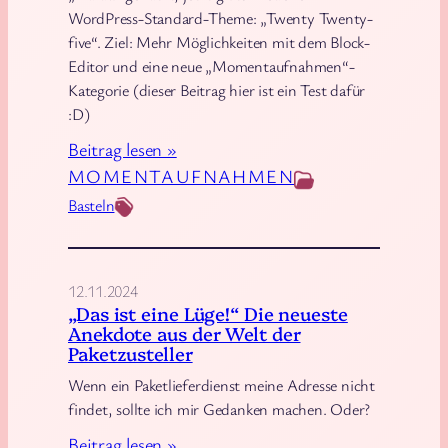
WordPress-Standard-Theme: „Twenty Twenty-
five“. Ziel: Mehr Möglichkeiten mit dem Block-
Editor und eine neue „Momentaufnahmen“-
Kategorie (dieser Beitrag hier ist ein Test dafür
:D)
:
Beitrag lesen »
A
MOMENTAUFNAHMEN
r
Basteln
b
e
i
12.11.2024
t
„Das ist eine Lüge!“ Die neueste
Anekdote aus der Welt der
e
Paketzusteller
n
Wenn ein Paketlieferdienst meine Adresse nicht
a
findet, sollte ich mir Gedanken machen. Oder?
m
:
Beitrag lesen »
R