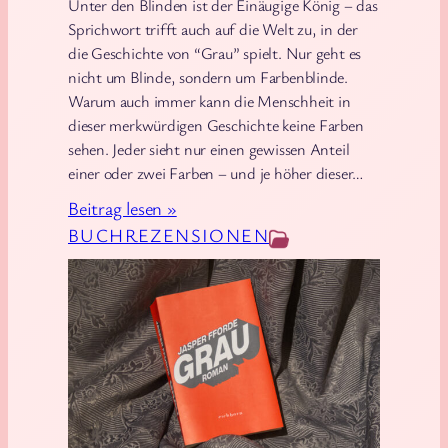
Unter den Blinden ist der Einäugige König – das
“
i
Sprichwort trifft auch auf die Welt zu, in der
D
u
die Geschichte von “Grau” spielt. Nur geht es
i
m
nicht um Blinde, sondern um Farbenblinde.
e
s
Warum auch immer kann die Menschheit in
n
dieser merkwürdigen Geschichte keine Farben
e
sehen. Jeder sieht nur einen gewissen Anteil
u
einer oder zwei Farben – und je höher dieser…
e
:
Beitrag lesen »
s
J
BUCHREZENSIONEN
t
a
e
s
A
p
n
e
e
r
k
F
d
f
o