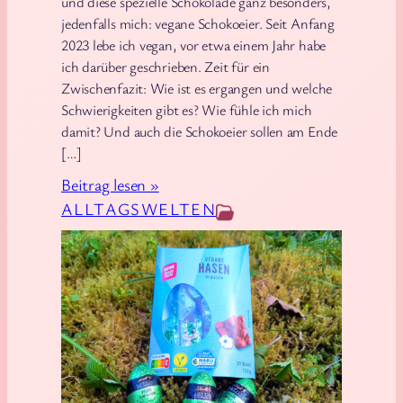
und diese spezielle Schokolade ganz besonders,
A
jedenfalls mich: vegane Schokoeier. Seit Anfang
2023 lebe ich vegan, vor etwa einem Jahr habe
u
ich darüber geschrieben. Zeit für ein
c
Zwischenfazit: Wie ist es ergangen und welche
h
Schwierigkeiten gibt es? Wie fühle ich mich
o
damit? Und auch die Schokoeier sollen am Ende
n
[…]
l
:
Beitrag lesen »
i
V
ALLTAGSWELTEN
n
e
e
g
-
a
A
n
b
s
s
e
c
i
h
t