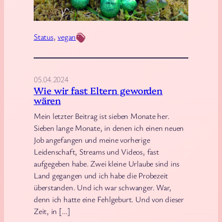
i
m
e
e
d
Status
, 
vegan
h
e
r
t
a
u
05.04.2024
l
n
Wie wir fast Eltern geworden
s
w
wären
e
e
Mein letzter Beitrag ist sieben Monate her.
i
h
Sieben lange Monate, in denen ich einen neuen
n
Job angefangen und meine vorherige
e
Leidenschaft, Streams und Videos, fast
m
aufgegeben habe. Zwei kleine Urlaube sind ins
J
Land gegangen und ich habe die Probezeit
a
überstanden. Und ich war schwanger. War,
denn ich hatte eine Fehlgeburt. Und von dieser
h
Zeit, in […]
r