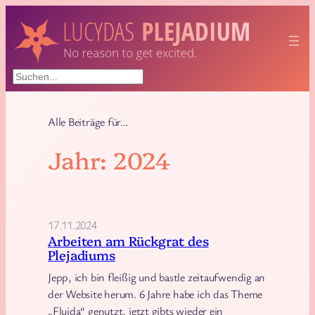
Zum
Inhalt
springen
Suchen
Alle Beiträge für…
Jahr:
2024
17.11.2024
Arbeiten am Rückgrat des
Plejadiums
Jepp, ich bin fleißig und bastle zeitaufwendig an
der Website herum. 6 Jahre habe ich das Theme
„Fluida“ genutzt, jetzt gibts wieder ein