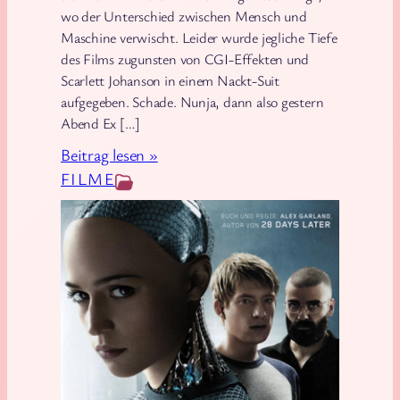
wo der Unterschied zwischen Mensch und
Maschine verwischt. Leider wurde jegliche Tiefe
des Films zugunsten von CGI-Effekten und
Scarlett Johanson in einem Nackt-Suit
aufgegeben. Schade. Nunja, dann also gestern
Abend Ex […]
:
Beitrag lesen »
R
FILME
e
v
i
e
w
z
u
m
F