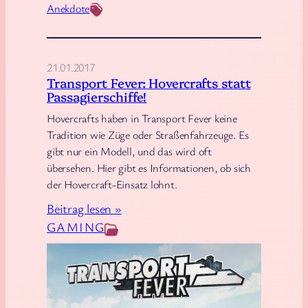
Anekdote
n
V
e
c
21.01.2017
Transport Fever: Hovercrafts statt
t
Passagierschiffe!
r
Hovercrafts haben in Transport Fever keine
a
Tradition wie Züge oder Straßenfahrzeuge. Es
z
gibt nur ein Modell, und das wird oft
e
übersehen. Hier gibt es Informationen, ob sich
r
der Hovercraft-Einsatz lohnt.
s
:
Beitrag lesen »
t
T
GAMING
ö
r
r
a
t
n
–
s