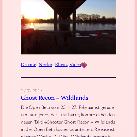
e
l
–
i
W
e
a
g
s
e
i
n
s
a
t
m
Drohne
, 
Neckar
, 
Rhein
, 
Video
e
F
i
l
g
u
27.02.2017
e
s
Ghost Recon – Wildlands
n
s
Die Open Beta vom 23. – 27. Februar ist gerade
t
:
um, und jeder, der Lust hatte, konnte dabei den
l
D
neuen Taktik-Shooter Ghost Recon – Wildlands
i
r
in der Open Beta kostenlos antesten. Release ist
c
o
nächste Woche, 7. März. Wildlands protzte in