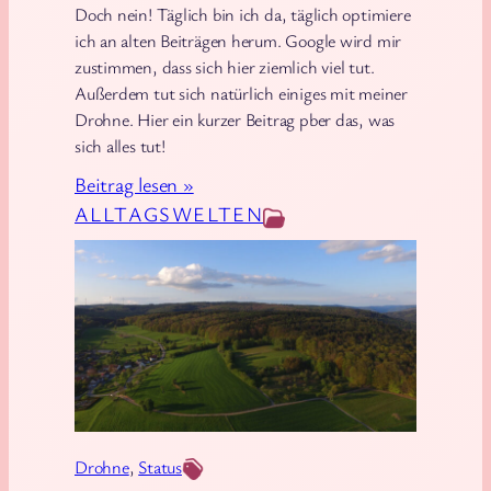
0
Doch nein! Täglich bin ich da, täglich optimiere
1
ich an alten Beiträgen herum. Google wird mir
5
zustimmen, dass sich hier ziemlich viel tut.
)
Außerdem tut sich natürlich einiges mit meiner
Drohne. Hier ein kurzer Beitrag pber das, was
sich alles tut!
:
Beitrag lesen »
E
ALLTAGSWELTEN
i
n
k
u
r
z
e
s
Drohne
, 
Status
L