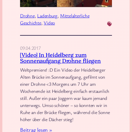
i
o
g
h
Drohne
, 
Ladenburg
, 
Mittelalterliche
h
Geschichte
, 
Video
n
t
e
s
n
e
f
09.04.2017
e
[Video] In Heidelberg zum
o
i
Sonnenaufgang Drohne fliegen
t
n
Weltpremiere! :D Ein Video der Heidelberger
o
g
Alten Brücke im Sonnenaufgang, gefilmt von
s
i
einer Drohne <3 Morgens um 7 Uhr am
n
Wochenende ist Heidelberg einfach erstaunlich
still. Außer ein paar Joggern war kaum jemand
L
unterwegs. Umso schöner – so konnten wir in
a
Ruhe an der Brücke fliegen, während die Sonne
d
höher über die Dächer stieg!
e
:
Beitrag lesen »
n