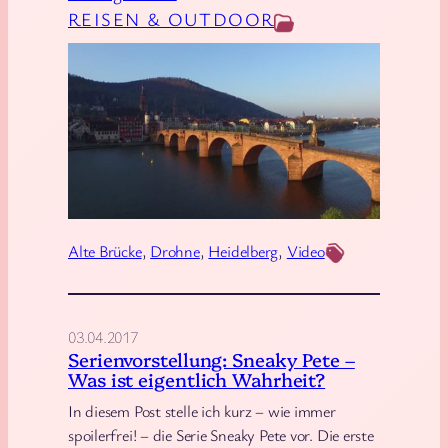
[
REISEN & OUTDOOR
b
V
u
i
r
d
g
e
m
o
i
]
t
I
d
n
e
Alte Brücke
, 
Drohne
, 
Heidelberg
, 
Video
H
r
e
D
i
r
03.04.2017
d
o
Serienvorstellung: Sneaky Pete –
e
h
Was ist eigentlich Wahrheit?
l
n
In diesem Post stelle ich kurz – wie immer
b
e
spoilerfrei! – die Serie Sneaky Pete vor. Die erste