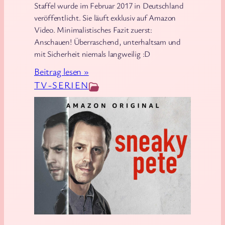
e
Staffel wurde im Februar 2017 in Deutschland
r
veröffentlicht. Sie läuft exklusiv auf Amazon
g
Video. Minimalistisches Fazit zuerst:
z
Anschauen! Überraschend, unterhaltsam und
mit Sicherheit niemals langweilig :D
u
m
:
Beitrag lesen »
S
S
TV-SERIEN
o
e
n
r
n
i
e
e
n
n
a
v
u
o
f
r
g
s
a
t