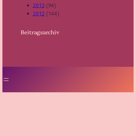
2013
(94)
2012
(144)
Beitragsarchiv