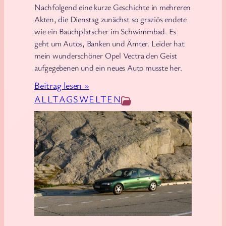
W
Nachfolgend eine kurze Geschichte in mehreren
i
i
Akten, die Dienstag zunächst so graziös endete
n
l
wie ein Bauchplatscher im Schwimmbad. Es
d
geht um Autos, Banken und Ämter. Leider hat
mein wunderschöner Opel Vectra den Geist
l
aufgegebenen und ein neues Auto musste her.
a
n
:
Beitrag lesen »
d
W
ALLTAGSWELTEN
s
i
e
d
e
r
e
i
n
e