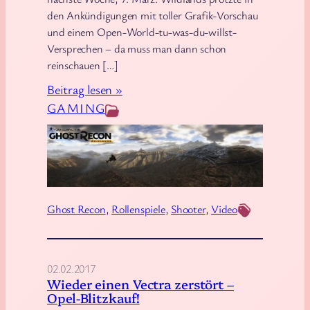
h
h
den Ankündigungen mit toller Grafik-Vorschau
W
n
und einem Open-World-tu-was-du-willst-
a
e
Versprechen – da muss man dann schon
h
a
reinschauen […]
r
m
:
Beitrag lesen »
h
N
G
GAMING
e
e
h
i
c
o
t
k
s
?
a
t
r
R
Ghost Recon
, 
Rollenspiele
, 
Shooter
, 
Video
u
e
n
c
d
o
02.02.2017
R
n
Wieder einen Vectra zerstört –
h
–
Opel-Blitzkauf!
e