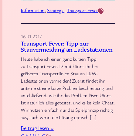
O
p
p
Information
, 
Strategie
, 
Transport Fever
o
e
r
l
t
-
16.01.2017
F
B
Transport Fever: Tipp zur
e
Stauvermeidung an Ladestationen
l
v
i
Heute habe ich einen ganz kurzen Tipp
e
t
zu Transport Fever. Damit könnt ihr bei
r
größeren Transportlinien Stau an LKW-
z
:
Ladestationen vermeiden! Zuerst findet ihr
k
H
unten erst eine kurze Problembeschreibung und
a
o
anschließend, wie ihr das Problem lösen könnt.
u
Ist natürlich alles getestet, und es ist kein Cheat.
v
f
Wir nutzen einfach nur das Spielprinzip richtig
e
!
aus, auch wenn die Lösung optisch […]
r
:
c
Beitrag lesen »
T
r