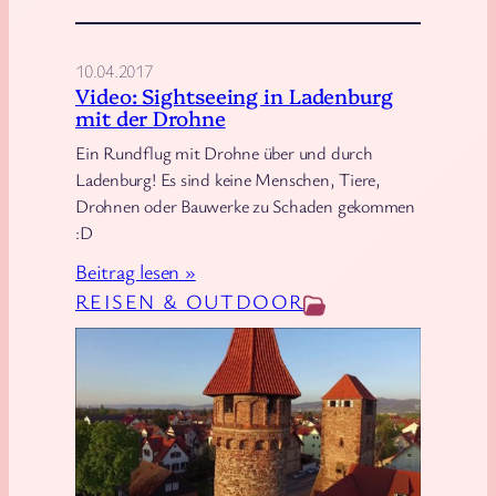
e
b
10.04.2017
e
Video: Sightseeing in Ladenburg
n
mit der Drohne
s
Ein Rundflug mit Drohne über und durch
z
Ladenburg! Es sind keine Menschen, Tiere,
e
Drohnen oder Bauwerke zu Schaden gekommen
i
:D
c
:
Beitrag lesen »
h
V
REISEN & OUTDOOR
e
i
n
d
m
e
i
o
t
:
D
S
r