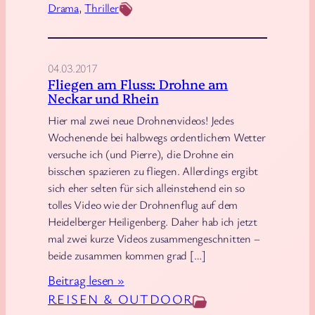
Drama
, 
Thriller
n
e
g
l
D
l
r
04.03.2017
u
Fliegen am Fluss: Drohne am
o
n
Neckar und Rhein
h
g
Hier mal zwei neue Drohnenvideos! Jedes
n
:
Wochenende bei halbwegs ordentlichem Wetter
e
S
versuche ich (und Pierre), die Drohne ein
f
n
bisschen spazieren zu fliegen. Allerdings ergibt
l
e
sich eher selten für sich alleinstehend ein so
i
a
tolles Video wie der Drohnenflug auf dem
e
k
Heidelberger Heiligenberg. Daher hab ich jetzt
g
mal zwei kurze Videos zusammengeschnitten –
y
beide zusammen kommen grad […]
e
P
n
e
:
Beitrag lesen »
t
F
REISEN & OUTDOOR