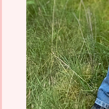
zog sich
ein Geso