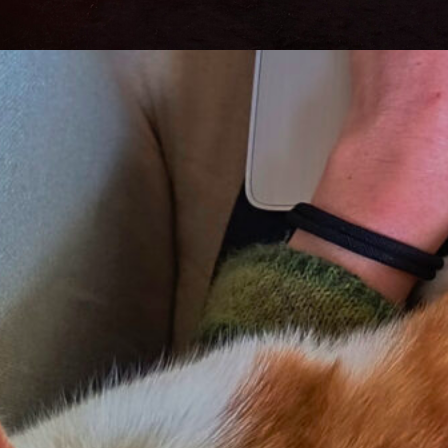
 zwei neue Drohnenvideos! Jedes Wochenende bei
chem Wetter versuche ich (und Pierre), die Drohne
spazieren zu fliegen. Allerdings ergibt sich eher sel
instehend ein so tolles Video wie der
Drohnenflug a
rger Heiligenberg
.
b ich jetzt mal zwei kurze Videos zusammengeschn
sammen kommen grad mal auf 5 Minuten. Also los:
en!
 Mehrere Flüge am Neckar