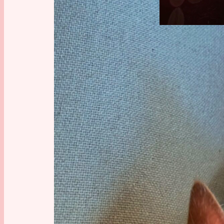
Hier mal
ordentli
bisschen 
sich alle
Heidelbe
Daher ha
beide zu
Anschau
Nr 1: