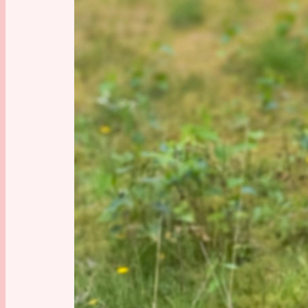
Erst ein
danach 
entfernt
Väterch
getrennt
Jahrtaus
als Kulis
Grab rum
von 10 T
Legionen