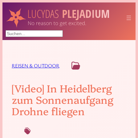
Suchen
REISEN & OUTDOOR
[Video] In Heidelberg
zum Sonnenaufgang
Drohne fliegen