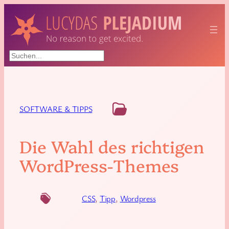
Suchen
SOFTWARE & TIPPS
Die Wahl des richtigen
WordPress-Themes
CSS
, 
Tipp
, 
Wordpress