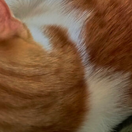
ngines basiert auf der gleichnamigen
Jugendbuchre
eeves
aus den frühen 2000er Jahren. Mittlerweile ha
 bisschen durch das
Mortal Engines-Wiki
gelesen 
llt, dass die Story des Films wie gewohnt etwas von