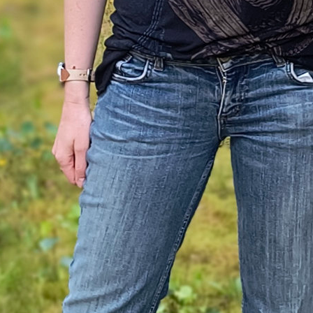
 größten Raubstädte ist
London
, das vor sechs Mo
e neue Landbrücke auf das europäische Festland k
 Jagd macht. Das Bild des fahrenden Londons mit d
thedral an der Spitze und der rostigen Großbritann
 der Front, flankiert von zwei sitzenden Löwen, ist
sam :D
h auf dem Festland gibt es immer weniger Beute. 
ehen wir, wie eine kleine bayerische Salzschürfer-S
,
vor London zu fliehen
. Sowas ist natürlich nur ei
heißen Stein für den riesigen Energiebedarf Londo