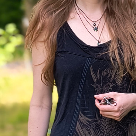
postapokalyptische Welt mit
städten
nd 1000 Jahre her, seit sich zu Beginn des 21. Jahrh
isation mit schrecklichen Quantenwaffen selbst zers
em
60-Minuten-Krieg
lag die gesamte Welt in Schu
zusammen mit ihren technischen Errungenschafte
nden sammelten sich in Städten und kehrten zu
schinen zurück. Da die Ressourcen immer knappe
 wurden die
Städte mobilisiert
. Als riesige Maschi
genannt
Traktionsstädte
, fahren sie durch die Lan
eiben sich kleinere Städte und Handelsposten ein, d
 genug aus dem Weg kommen.