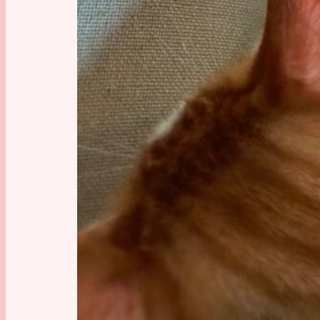
[toc]
Mortal E
Philip R
mich ein
festgeste