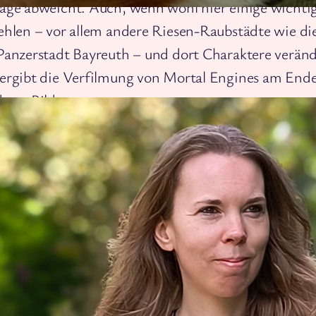
age abweicht. Auch, wenn wohl hier einige wichti
ehlen – vor allem andere Riesen-Raubstädte wie di
bleiben
Panzerstadt Bayreuth – und dort Charaktere veränd
ergibt die Verfilmung von Mortal Engines am Ende
etes Bild.