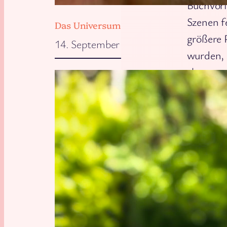
Buchvorl
Szenen f
Das Universum will, dass wir zu Hause 
größere 
14. September 2025
wurden, 
abgerund