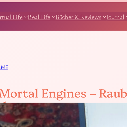
rtual Life
Real Life
Bücher & Reviews
Journal
LME
 Mortal Engines – Rau
ädern