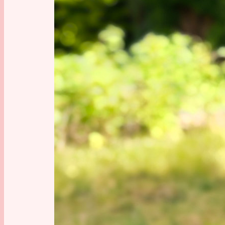
Eine 
Raub
Es ist ru
die Zivil
Nach d
Asche – 
Überlebe
Dampfma
wurden,
Ketten, 
und verl
schnell