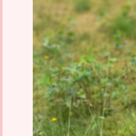
Eine der
über ein
nun hier
Pauls Ca
Flagge an
einpräg
Doch auc
Beginn s
versucht
auf dem 