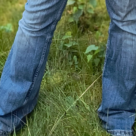
ne bayerische Stadt auf der Flucht vor London (im
tergrund)
s Valentine
(gespielt von Hugo Weaving a.k.a. Elro
ith) ist das
Oberhaupt der Historikergilde
in Lon
t darüber hinaus den Posten eines wichtigen Kom