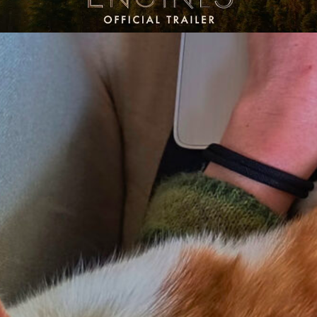
mal was anderes im Kino!
Mortal Engines – Krieg d
freut Freunde von Steam Punk-Settings mit Bilder
 Städten auf Rädern, die in einer postapokalyptisc
 kleinere Städte machen. Atemberaubende Ausblic
hrten sind dabei garantiert. Dafür schwächelt die 
 – wer jetzt um die Jahreswende Lust auf einen Fi
in eine andere Welt versetzt, der sollte Mortal Eng
s etwas marterialistischen Namens – in Erwägung z