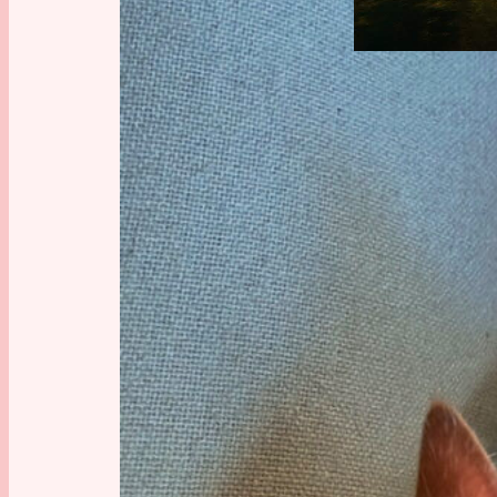
Endlich 
Städte
er
riesigen
Jagd auf
Kamerafa
Trotzdem
der dich 
trotz de