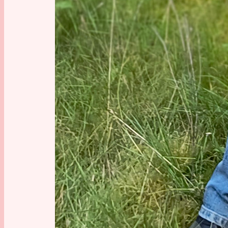
Klei
Hin
Thaddeu
Agent Sm
bekleide