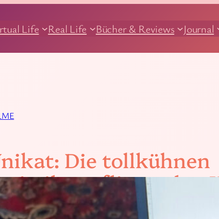
rtual Life
Real Life
Bücher & Reviews
Journal
LME
nikat: Die tollkühnen
 in ihren fliegenden 