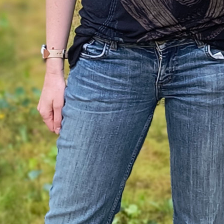
eht, den Sieg für England zu holen
intriganter, reicher englischer Lord
deutscher Offizier (Gert Fröbe!), der zwar nicht fli
, aber vom Kaiser den Befehl erhält, den Wettbewe
innen
amerikanischer Habenichts
italienischer Herzog mit Vorliebe für Familie und
gmaschinen
französischer Herzensbrecher
japanischer Flugpionier
ere tollkühne Männer (und ihre fliegenden Kisten)
 absolvieren die tollkühnen Männer einige Training
dabei eher zu wie bei einer ausgedehnten Teeparty,