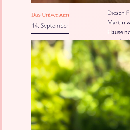
Diesen F
Das Universum will, dass wir zu Hause 
Martin w
14. September 2025
Hause no
was das 
irgendwi
anzuscha
seine fl
Grob