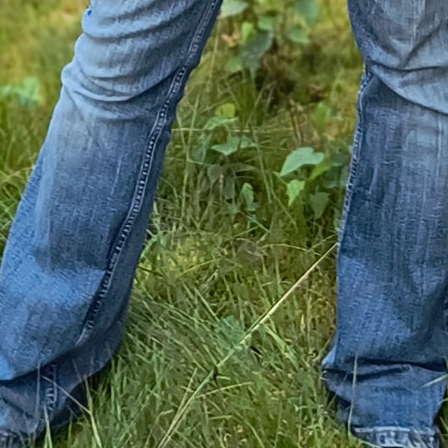
fenem Badeausflug nach Dover. Schließlich starten 
er ihren Flug, der
in mehreren Etappen
absolviert 
 schließlich ein gutes Stück weg von London.