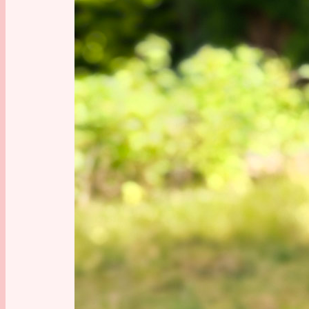
Oberst v
preußis
aus vers
ein 