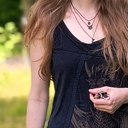
Nationen und ihre Flugm
dürfen teilnehmen und sic
England einfinden, um
de
Flug über den Ärmelkanal
absolvieren. Wer am Schne
von London nach Paris flie
gewinnt den Preis von 10
Pfund.
Der Wettberwerb wird
on Holstein im
international ausgeschrie
chen Badeanzug
es finden sich einige
Teiln
chiedensten Ländern
ein. Darunter…
englischer Gentleman-Offizier, der es als heilige Pfl