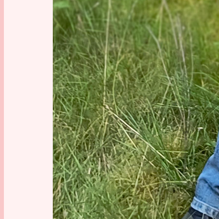
inbegrif
Teilnehm
Paris ist