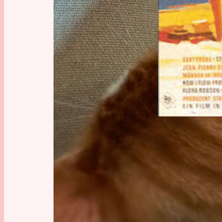
Ein wund
Zeit kur
1965: Di
Eins, zwe
an dumm