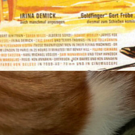
erbares Stück Imperialismus und Länderwettkampf
z vor dem 1. Weltkrieg, zu buntem Leben erweckt i
e tollkühnen Männer in ihren fliegenden Kisten. G
i, drei
spielt er mit
Klischees und einer geballten
en Sprüchen
.