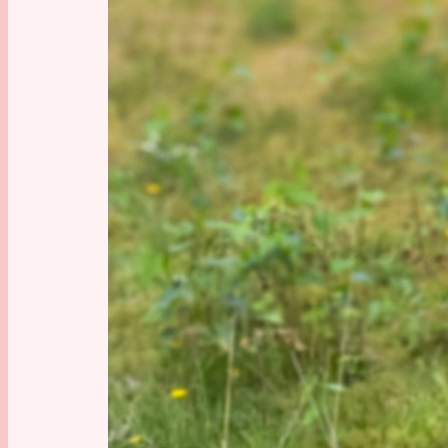
ansi
ein 
ein 
kann
gew
ein 
ein 
Flu
ein 
ein 
weit
Zunächst
Es geht 