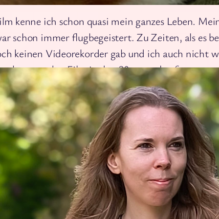
ilm kenne ich schon quasi mein ganzes Leben. Mei
bleiben
ar schon immer flugbegeistert. Zu Zeiten, als es be
ch keinen Videorekorder gab und ich auch nicht w
ist, hatte er den Film in den 80ern mal aufgenomm
e kamen mein Bruder ich dazu, ihn uns mit ihm
uen. Seither freuten wir uns immer auf Onkel Mar
iegenden Kisten :D
e Handlung
Im Jahre 1910 ruft ein rei
englischer Zeitungsbesitze
Flugwettbewerb
aus: Pilot