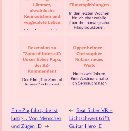
Lämmer,
Filmempfehlungen
Dezember 21, 2022
ukrainische
In den letzten Wochen
Kennzeichen und
bin ich eher zufällig
vergeudete Leben
über drei norwegische
Filmproduktionen
Ich habe mal wieder
gestolpert, die sich mit
das Bedürfnis, ein
dem 2. Weltk…
paar Gedanken
November 27, 2024
festzuhalten und
Rezension zu
Oppenheimer –
meinen Blog als
"Zone of Interest":
Christopher
Tagebuch zu
Unser lieber Papa,
Nolans neues
missbrauchen.
Während …
der KZ-
Werk
Mai 6, 2022
Kommandant
Nach zwei Jahren
Kino-Abstinenz hatte
Der Film „The Zone of
ich Sehnsucht nach
Interest“ schockiert
der großen Leinwand
durch seine
und saalfüllenden
Normalität. Er zeigt
Klängen. Diese
das Leben der Familie
Woche sta…
von Rudolf Höß, dem
La…
Juli 24, 2023
Eine Zugfahrt, die ist
←
Beat Saber VR –
Juni 1, 2025
lustig .. Von Menschen
Lichtschwert trifft
und Zügen :D
→
Guitar Hero :D