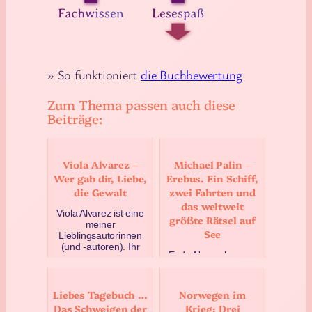
» So funktioniert
die Buchbewertung
Zum Thema passen auch diese
Beiträge:
Viola Alvarez –
Michael Palin –
Wer gab dir, Liebe,
Erebus. Ein Schiff,
die Gewalt
zwei Fahrten und
das weltweit
Viola Alvarez ist eine
größte Rätsel auf
meiner
See
Lieblingsautorinnen
(und -autoren). Ihr
Ende November war
Schreibstil bietet auch
es bitterkalt in Stade.
in den düstersten
Pierre und ich hatten
Situatio…
dort nachmittags
Liebes Tagebuch …
Norwegen im
Juni 7, 2023
einen Termin – Info
Das Schweigen der
Krieg: Drei
folgt – und wir war…