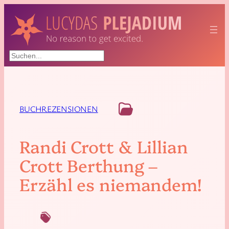
Suchen
BUCHREZENSIONEN
Randi Crott & Lillian
Crott Berthung –
Erzähl es niemandem!