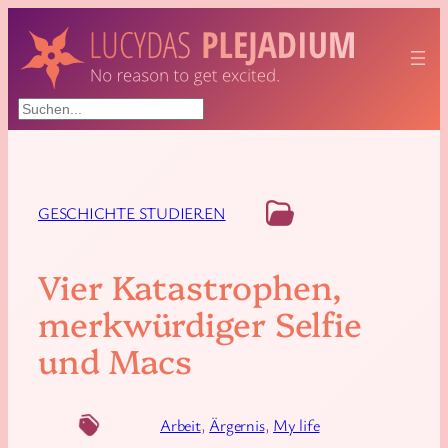
Suchen
GESCHICHTE STUDIEREN
Vier Katastrophen,
merkwürdiger Selfie
und Macs
Arbeit
, 
Ärgernis
, 
My life