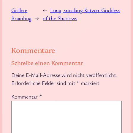
September 14, 2025
zurück, wenn ich
mobiden…
Grillen:
←
Luna, sneaking Katzen-Goddess
April 18, 2025
Brainbug
→
of the Shadows
Kommentare
Schreibe einen Kommentar
Deine E-Mail-Adresse wird nicht veröffentlicht.
Erforderliche Felder sind mit
*
markiert
Kommentar
*