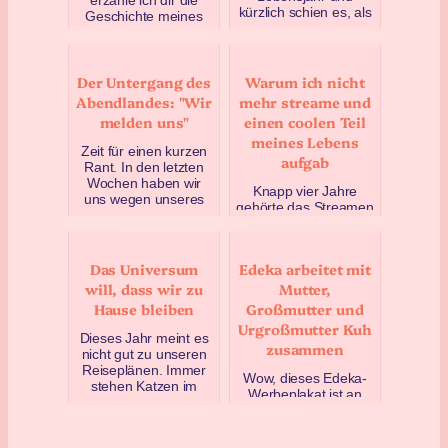
erzähle ich dir die
kürzlich schien es, als
Geschichte meines
hätte er sein
Lebens. Zumindest
Lebensende erreicht.
eine davon. Nämlich
Doch vorers…
die, wie ich immer
Der Untergang des
Warum ich nicht
wieder …
März 27, 2025
Abendlandes: "Wir
mehr streame und
April 9, 2025
melden uns"
einen coolen Teil
meines Lebens
Zeit für einen kurzen
aufgab
Rant. In den letzten
Wochen haben wir
Knapp vier Jahre
uns wegen unseres
gehörte das Streamen
Wasser-sprudelt-volle-
fast zu meinem täglich
Kanne-ins-Bad-
Brot. Es war eine der
Abent…
besten Zeiten meines
Das Universum
Edeka arbeitet mit
August 9, 2023
Lebens, in der i…
will, dass wir zu
Mutter,
April 20, 2025
Hause bleiben
Großmutter und
Urgroßmutter Kuh
Dieses Jahr meint es
zusammen
nicht gut zu unseren
Reiseplänen. Immer
Wow, dieses Edeka-
stehen Katzen im
Werbeplakat ist an
Weg. Gestern haben
Zynismus nur schwer
wir zum zweiten Mal
zu überbieten. Ich
inn…
halte mich meistens