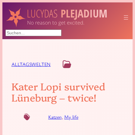
Suchen
ALLTAGSWELTEN
Kater Lopi survived
Lüneburg – twice!
Katzen
, 
My life