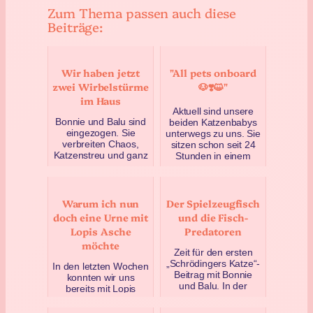
Zum Thema passen auch diese
Beiträge:
Wir haben jetzt
"All pets onboard
zwei Wirbelstürme
🐶❣️😺"
im Haus
Aktuell sind unsere
Bonnie und Balu sind
beiden Katzenbabys
eingezogen. Sie
unterwegs zu uns. Sie
verbreiten Chaos,
sitzen schon seit 24
Katzenstreu und ganz
Stunden in einem
viel Cuteness. Ein
Transporter – und
Überblick über die
wei…
ersten…
Mai 9, 2025
Warum ich nun
Der Spielzeugfisch
Mai 12, 2025
doch eine Urne mit
und die Fisch-
Lopis Asche
Predatoren
möchte
Zeit für den ersten
„Schrödingers Katze“-
In den letzten Wochen
Beitrag mit Bonnie
konnten wir uns
und Balu. In der
bereits mit Lopis
heutigen Ausgabe: Ein
irgendwann
Spielzeug-Stofffisch
anstehendem Tod