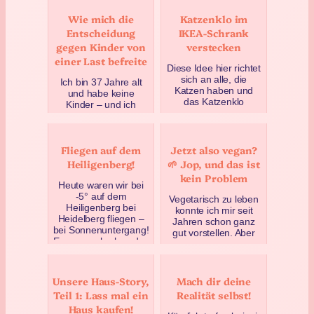
Wie mich die
Katzenklo im
Entscheidung
IKEA-Schrank
gegen Kinder von
verstecken
einer Last befreite
Diese Idee hier richtet
sich an alle, die
Ich bin 37 Jahre alt
Katzen haben und
und habe keine
das Katzenklo
Kinder – und ich
verstecken wollen.
möchte auch keine.
Warum nicht einfach
Als ich das vor nicht
das Kis…
allzu langer Zeit
Fliegen auf dem
Jetzt also vegan?
erstmal…
Februar 10, 2018
Heiligenberg!
🌱 Jop, und das ist
April 20, 2019
kein Problem
Heute waren wir bei
-5° auf dem
Vegetarisch zu leben
Heiligenberg bei
konnte ich mir seit
Heidelberg fliegen –
Jahren schon ganz
bei Sonnenuntergang!
gut vorstellen. Aber
Es war auch ohne das
vegan? Nein, das
Fliegen …
nicht. Aber genau das
i…
Januar 6, 2017
Unsere Haus-Story,
Mach dir deine
April 25, 2023
Teil 1: Lass mal ein
Realität selbst!
Haus kaufen!