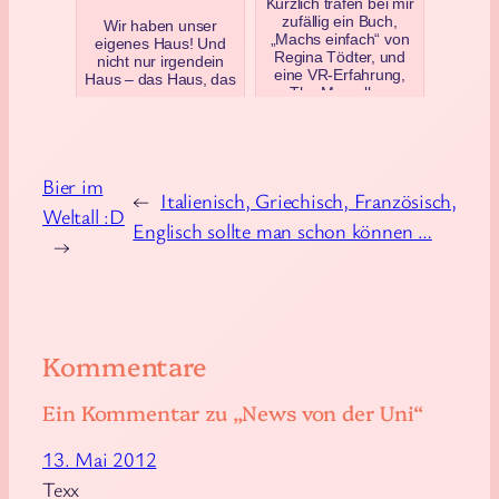
Kürzlich trafen bei mir
zufällig ein Buch,
Wir haben unser
„Machs einfach“ von
eigenes Haus! Und
Regina Tödter, und
nicht nur irgendein
eine VR-Erfahrung,
Haus – das Haus, das
„The Marvellous
ich mir immer
Mac…
vorgestellt habe :D
Hier gibt e…
Oktober 12, 2019
Juni 15, 2023
Bier im
←
Italienisch, Griechisch, Französisch,
Weltall :D
Englisch sollte man schon können …
→
Kommentare
Ein Kommentar zu „News von der Uni“
13. Mai 2012
Texx