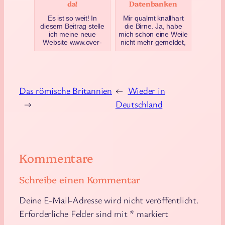
da!
Datenbanken
Es ist so weit! In
Mir qualmt knallhart
diesem Beitrag stelle
die Birne. Ja, habe
ich meine neue
mich schon eine Weile
Website www.over-
nicht mehr gemeldet,
the-hills.com vor, an
lebe aber noch
der ich seit einigen
halbwegs. Bin nur
Woch…
irg…
Juli 26, 2019
Mai 12, 2016
Das römische Britannien
←
Wieder in
→
Deutschland
Kommentare
Schreibe einen Kommentar
Deine E-Mail-Adresse wird nicht veröffentlicht.
Erforderliche Felder sind mit
*
markiert