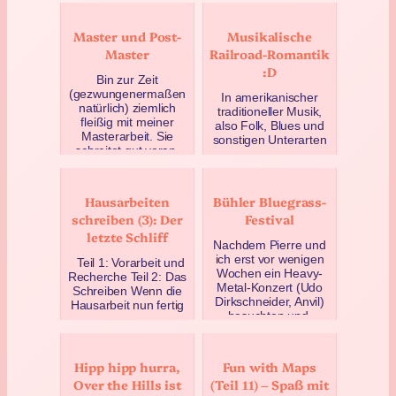
Master und Post-
Musikalische
Master
Railroad-Romantik
:D
Bin zur Zeit
(gezwungenermaßen
In amerikanischer
natürlich) ziemlich
traditioneller Musik,
fleißig mit meiner
also Folk, Blues und
Masterarbeit. Sie
sonstigen Unterarten
schreitet gut voran,
wie Bluegrass,
ich habe no…
kommen sehr oft
Züge vo…
März 8, 2016
Hausarbeiten
Bühler Bluegrass-
November 29, 2015
schreiben (3): Der
Festival
letzte Schliff
Nachdem Pierre und
ich erst vor wenigen
Teil 1: Vorarbeit und
Wochen ein Heavy-
Recherche Teil 2: Das
Metal-Konzert (Udo
Schreiben Wenn die
Dirkschneider, Anvil)
Hausarbeit nun fertig
besuchten und,
geschrieben ist, heisst
ziemlic…
d…
Mai 17, 2016
November 4, 2015
Hipp hipp hurra,
Fun with Maps
Over the Hills ist
(Teil 11) – Spaß mit