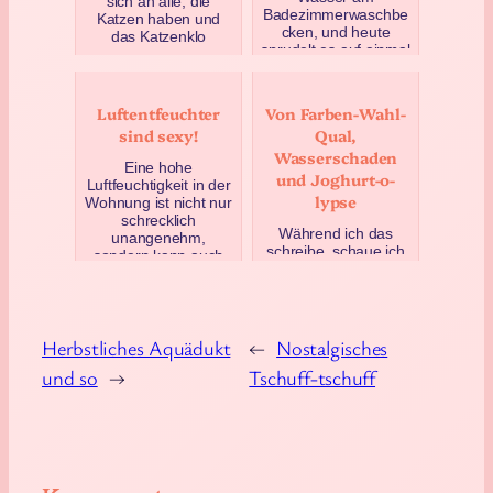
sich an alle, die
Badezimmerwaschbe
Katzen haben und
cken, und heute
das Katzenklo
sprudelt es auf einmal
verstecken wollen.
wohlig warm. Wie …
Warum nicht einfach
das Kis…
April 14, 2020
Luftentfeuchter
Von Farben-Wahl-
Februar 10, 2018
sind sexy!
Qual,
Wasserschaden
Eine hohe
und Joghurt-o-
Luftfeuchtigkeit in der
lypse
Wohnung ist nicht nur
schrecklich
Während ich das
unangenehm,
schreibe, schaue ich
sondern kann auch
über meinen Monitor
Schimmelbildung
aus dem Fenster auf
anrege…
den
August 6, 2020
gegenüberliegenden
Hang und die
Herbstliches Aquädukt
←
Nostalgisches
Häuser…
und so
→
Tschuff-tschuff
März 28, 2019