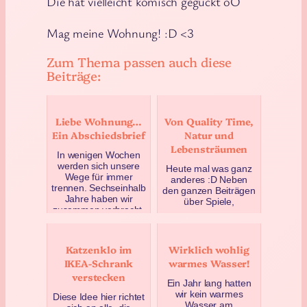
Die hat vielleicht komisch geguckt oO
Mag meine Wohnung! :D <3
Zum Thema passen auch diese
Beiträge:
Liebe Wohnung…
Von Quality Time,
Ein Abschiedsbrief
Natur und
Lebensträumen
In wenigen Wochen
werden sich unsere
Heute mal was ganz
Wege für immer
anderes :D Neben
trennen. Sechseinhalb
den ganzen Beiträgen
Jahre haben wir
über Spiele,
zusammen verbracht.
historische Straßen,
Mit einem …
Karten & QGIS,
Bücher und…
März 7, 2019
Katzenklo im
Wirklich wohlig
April 30, 2018
IKEA-Schrank
warmes Wasser!
verstecken
Ein Jahr lang hatten
wir kein warmes
Diese Idee hier richtet
Wasser am