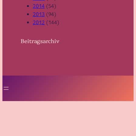
2014
(54)
2013
(94)
2012
(144)
Beitragsarchiv