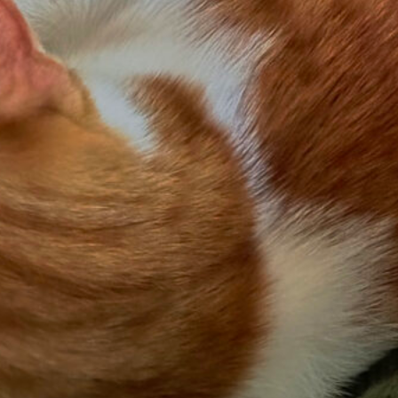
maliges widerrechtlich in die Küche Eindringen 
laubtes tun
ihr ja eigentlich nicht böse sein. Sie ist nur sehr g
zu verwerten
, und wenn man ihr aus Unachtsamke
 6 Jahren Erfahrung mit dem Tier!) Chancen gibt, s
 selbst schimpfen ^^
ächtliche Drama
 abends ins Bett gehen, ist immer die Frage: Was
den Katzen? Schön wäre ja, wenn sie rausgehen. D
ie rumtoben und Spaß haben. Aber zur Zeit ist es re
ben wir Mitleid. Wir öffnen also die Terassentür u