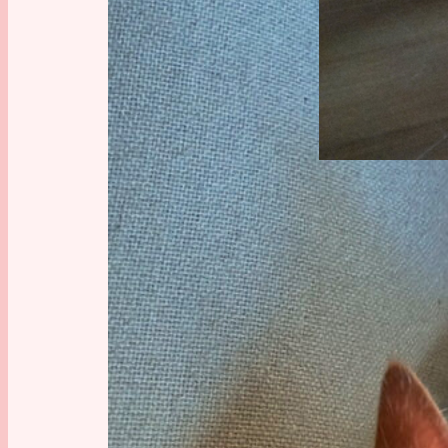
Madame L
sehr ges
treiben.
Ein kurze
Nac
Leck