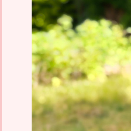
Sie fahr
man die 
Nun stan
man möc
Fehler! 
zurückka
was ich 
schaute 
Esstisch 
verputzt 
Wie hat 
und der 