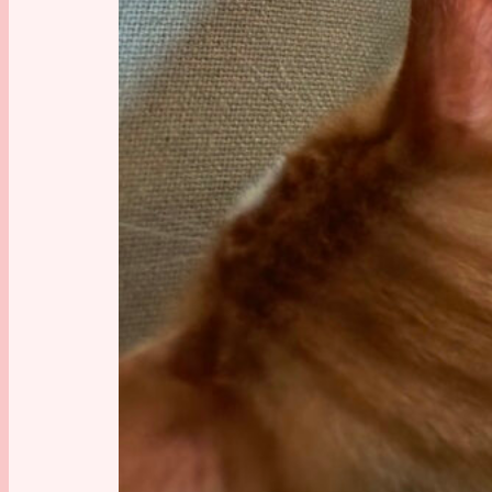
Mehr
Uner
Man kann 
Chancen 
das nach
man sich
Das n
Wenn wir
wir mit 
können s
daher ha