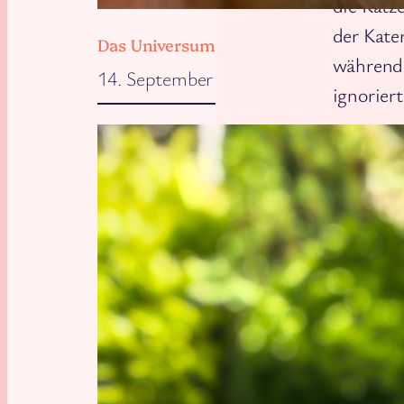
die Katz
der Kater
Das Universum will, dass wir zu Hause 
während 
14. September 2025
ignoriert
Also gut,
wollen. 
wir lieg
Sie ist 
jetzt meh
egal wie
Die L
Pierre h