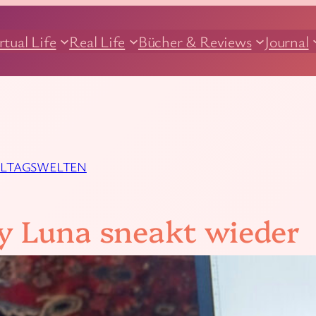
rtual Life
Real Life
Bücher & Reviews
Journal
LLTAGSWELTEN
y Luna sneakt wieder
6. November 2015