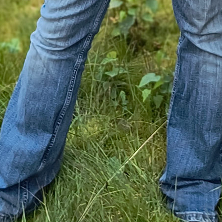
Böses Tier!
zäune für die Küche
estern ist es Luna gelungen, 3x – in Worten: DREI
htlich die Küche zu betreten. Normalerweise achte
darauf, dass die Küche zu ist bzw. nicht betretbar.
hre Tricks, sie schleicht sich unbemerkt in die Küch
man da was macht und versteckt sich dann hinter 
dann raus, bemerkt sie nicht und denkt, dass alles 
 an einem Tag ist schon hart. Beim ersten Mal hat s
 Käserinde gefunden – ich weiß nicht wo… Hat n