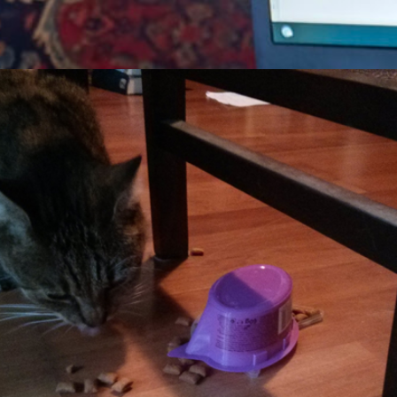
zen
, 
Schrödingers Katze