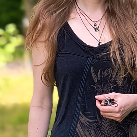
en total drauf an, rennen schon aufgescheucht rum
Dose auch nur anschaut.
d die Dose vorgestern griffbereit auf dem Esszimm
hte den Mitbewohnern ja manchmal was Gutes tun
Ich war nur eine halbe Stunde einkaufen. Nachdem 
m, wunderte ich mich, dass die Katze nicht kontroll
eingekauft hatte. Nach dem Verstauen der Lebensm
ich mich genauer um und fand sie knuspernd unte
vor, wo sie voller Vergnügen bereits 2/3 der Leckerl
hatte.
sie das gemacht? Die Dose ist aus halbwegs hartem 
Decke ist draufgeklipst! Ok, sie hat die Dose runte