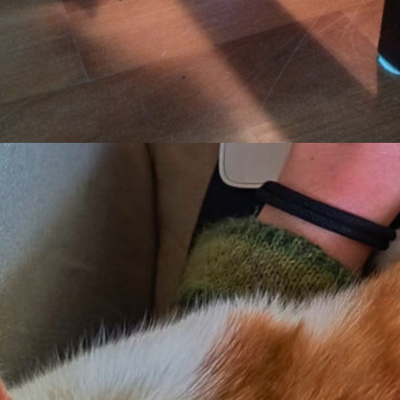
una ist die Tage wieder extrem hinterlistig und ste
chickt dabei an, den armen Menschen in den Wahn
r Auszug aus ihrer Straftatenliste:
hts Extrem-Nerving
erli-Dose öffnen und leeren