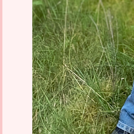
Grenz
Allein g
widerrec
peripher 
da aber i
während 
Man geht 
Drei Mal
irgendwo