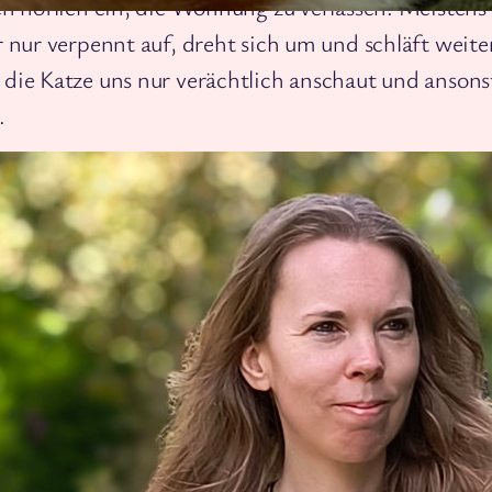
en höflich ein, die Wohnung zu verlassen. Meistens
 nur verpennt auf, dreht sich um und schläft weiter
bleiben
die Katze uns nur verächtlich anschaut und ansons
.
 ist ja kalt, ich würde nachts auch nicht draußen se
Dürfen sie halt drinnen bleiben. Exakt 10 Minuten s
en gerade im Bett, kratzt Madame an der Wohnzim
jetzt wach und möchte gern raus. …. …….. ……… Das h
rere Tage gemacht, und jetzt fliegt sie halt abends 
 sehr sie brummt und faucht.
eckerli-Affäre
at den Katzen kürzlich eine neue Leckerlisorte mitg