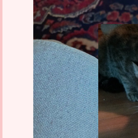
Anekdote
, 
Kat