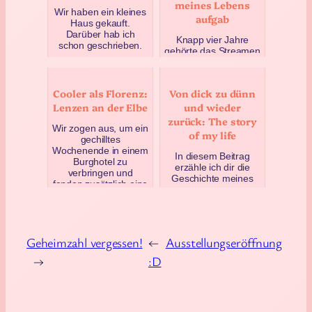
meines Lebens
Wir haben ein kleines
aufgab
Haus gekauft.
Darüber hab ich
Knapp vier Jahre
schon geschrieben.
gehörte das Streamen
Jetzt kommt der
fast zu meinem täglich
Umzug, der
Brot. Es war eine der
insgesamt drei Tage
besten Zeiten meines
ge…
Cooler als Florenz:
Von dick zu dünn
Lebens, in der i…
Juli 2, 2023
Lenzen an der Elbe
und wieder
April 20, 2025
zurück: The story
Wir zogen aus, um ein
of my life
gechilltes
Wochenende in einem
In diesem Beitrag
Burghotel zu
erzähle ich dir die
verbringen und
Geschichte meines
fanden zusätzlich eine
Lebens. Zumindest
schwer faszinier…
eine davon. Nämlich
Mai 5, 2025
die, wie ich immer
wieder …
April 9, 2025
Geheimzahl vergessen!
←
Ausstellungseröffnung
→
:D