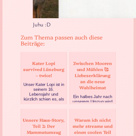
Juhu :D
Zum Thema passen auch diese
Beiträge:
Kater Lopi
Zwischen Mooren
survived Lüneburg
und Mühlen 🥰
– twice!
Liebeserklärung
an die neue
Unser Kater Lopi ist in
Wahlheimat
seinem 16.
Lebensjahr und
Ein halbes Jahr nach
kürzlich schien es, als
unserem Umzug wird
hätte er sein
es wirklich mal Zeit für
Lebensende erreicht.
ein Lebenszeichen.
Doch vorers…
Wir haben uns
Unsere Haus-Story,
Warum ich nicht
März 27, 2025
eingelebt und ich hab
Teil 2: Der
mehr streame und
…
Mammutumzug
einen coolen Teil
August 31, 2023