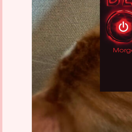
Apokalypse
, 
C
Gedanken anr
Schreibstil-A
Terrorismus
, 
T