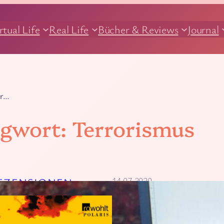
rtual Life
Real Life
Bücher & Reviews
Journal
ür…
agwort:
Terrorismus
14.07.2020
EZENSIONEN
Wolf Harlander – 42 
Könnten in Deutschland Flüss