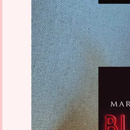
Fachwissen-
Terrorismus
, 
BUCHR