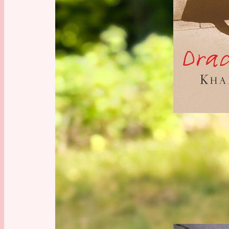
Schicksale
, 
S
Zeitgenössis
BUCHR