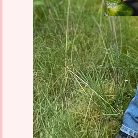
Amerika
, 
Fol
Terrorismus
, 