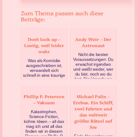
Zum Thema passen auch diese
Beiträge:
Don't look up –
Andy Weir – Der
Lustig, weil leider
Astronaut
wahr
Nicht die besten
Voraussetzungen: Du
Was als Komödie
erwachst irgendwo
ausgeschrieben ist,
und weißt weder, wer
verwandelt sich
du bist, noch wo du
schnell in eine traurige
bist. Die Umgebung
Geschichte über
wirkt…
Wissenschaftler, die
laut W…
September 24, 2021
Phillip P. Peterson
Michael Palin –
Dezember 28, 2021
– Vakuum
Erebus. Ein Schiff,
zwei Fahrten und
Katastrophen,
das weltweit
Science-Fiction,
größte Rätsel auf
kühne Ideen – all das
mag ich und all das
See
finden wir in diesem
Roman von Phillip P.
Ende November war