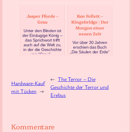
Peter…
es bitterkalt in Stade.
Pierre und ich hatten
September 9, 2021
dort nachmittags
Jasper Fforde –
Ken Follett –
einen Termin – Info
Grau
Kingsbridge | Der
folgt – und wir war…
Morgen einer
Dezember 21, 2022
Unter den Blinden ist
neuen Zeit
der Einäugige König –
das Sprichwort trifft
Vor über 30 Jahren
auch auf die Welt zu,
erschien das Buch
in der die Geschichte
„Die Säulen der Erde“
von “Grau”…
von Ken Follett. Ich
November 8, 2024
hatte es als Teenager
gelesen und war hi…
Februar 18, 2022
←
The Terror – Die
Hardware-Kauf
Geschichte der Terror und
mit Tücken
→
Erebus
Kommentare