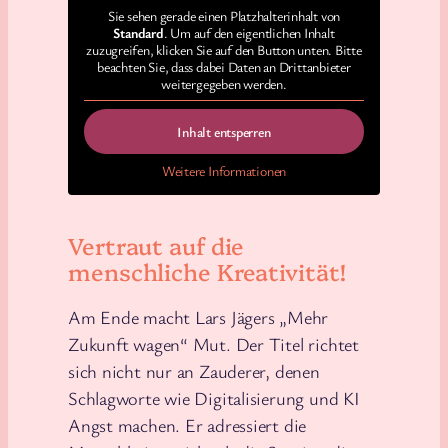
Sie sehen gerade einen Platzhalterinhalt von
Standard
. Um auf den eigentlichen Inhalt
zuzugreifen, klicken Sie auf den Button unten. Bitte
beachten Sie, dass dabei Daten an Drittanbieter
weitergegeben werden.
Inhalt entsperren
Weitere Informationen
Vertraut auf die
menschliche Kreativität!
Am Ende macht Lars Jägers „Mehr
Zukunft wagen“ Mut. Der Titel richtet
sich nicht nur an Zauderer, denen
Schlagworte wie Digitalisierung und KI
Angst machen. Er adressiert die