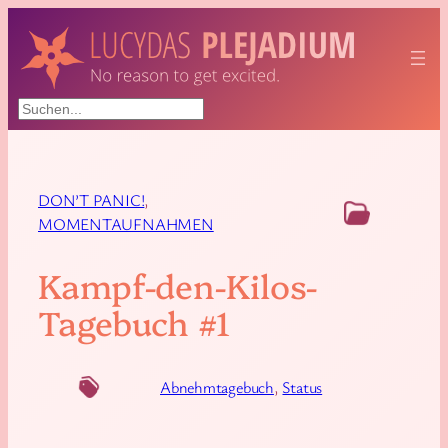
Suchen
DON’T PANIC!
, 
MOMENTAUFNAHMEN
Kampf-den-Kilos-
Tagebuch #1
Abnehmtagebuch
, 
Status