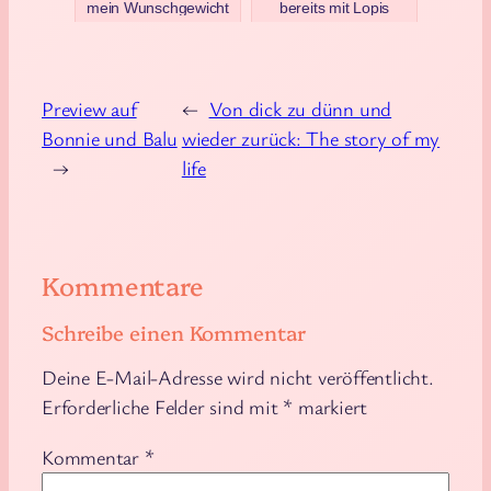
mein Wunschgewicht
bereits mit Lopis
wieder erreicht und
irgendwann
berichte dir von
anstehendem Tod
meinen Erfahrungen
beschäftigen. Denn:
beim Abnehmen.
Man muss sich ent…
August 11, 2025
April 28, 2025
Preview auf
←
Von dick zu dünn und
Bonnie und Balu
wieder zurück: The story of my
→
life
Kommentare
Schreibe einen Kommentar
Deine E-Mail-Adresse wird nicht veröffentlicht.
Erforderliche Felder sind mit
*
markiert
Kommentar
*