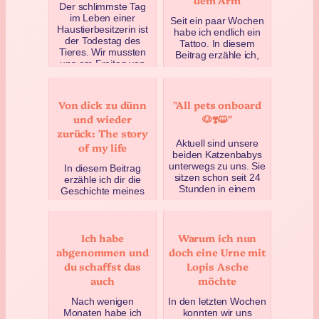
Der schlimmste Tag
im Leben einer
Seit ein paar Wochen
Haustierbesitzerin ist
habe ich endlich ein
der Todestag des
Tattoo. In diesem
Tieres. Wir mussten
Beitrag erzähle ich,
uns am Freitag von
warum es ein im
unserem…
Polarmeer
festgefrorene…
April 27, 2025
Von dick zu dünn
"All pets onboard
April 18, 2025
und wieder
🐶❣️😺"
zurück: The story
Aktuell sind unsere
of my life
beiden Katzenbabys
unterwegs zu uns. Sie
In diesem Beitrag
sitzen schon seit 24
erzähle ich dir die
Stunden in einem
Geschichte meines
Transporter – und
Lebens. Zumindest
wei…
eine davon. Nämlich
die, wie ich immer
Mai 9, 2025
Ich habe
Warum ich nun
wieder …
abgenommen und
doch eine Urne mit
April 9, 2025
du schaffst das
Lopis Asche
auch
möchte
Nach wenigen
In den letzten Wochen
Monaten habe ich
konnten wir uns