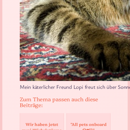
Mein käterlicher Freund Lopi freut sich über Sonn
Zum Thema passen auch diese
Beiträge:
Wir haben jetzt
"All pets onboard
zwei Wirbelstürme
🐶❣️😺"