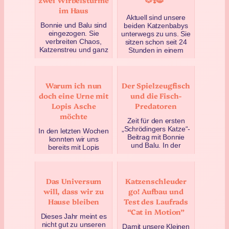
im Haus
Aktuell sind unsere
Bonnie und Balu sind
beiden Katzenbabys
eingezogen. Sie
unterwegs zu uns. Sie
verbreiten Chaos,
sitzen schon seit 24
Katzenstreu und ganz
Stunden in einem
viel Cuteness. Ein
Transporter – und
Überblick über die
wei…
ersten…
Mai 9, 2025
Warum ich nun
Der Spielzeugfisch
Mai 12, 2025
doch eine Urne mit
und die Fisch-
Lopis Asche
Predatoren
möchte
Zeit für den ersten
„Schrödingers Katze“-
In den letzten Wochen
Beitrag mit Bonnie
konnten wir uns
und Balu. In der
bereits mit Lopis
heutigen Ausgabe: Ein
irgendwann
Spielzeug-Stofffisch
anstehendem Tod
…
beschäftigen. Denn:
Das Universum
Katzenschleuder
Man muss sich ent…
Juni 30, 2025
will, dass wir zu
go! Aufbau und
April 28, 2025
Hause bleiben
Test des Laufrads
“Cat in Motion”
Dieses Jahr meint es
nicht gut zu unseren
Damit unsere Kleinen