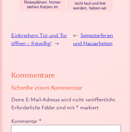
Reiseplänen. Immer
nicht faul und fett
stehen Katzen im
werden, haben wir
Weg. Gestern haben
ihnen ein
wir zum zweiten Mal
Katzenlaufrad
inn…
gekauft. Im Beitrag
siehst du ein Vid…
September 14, 2025
Juni 6, 2025
Einbrechern Tür und Tor
←
Semesterferien
öffnen – freiwillig!
→
und Hausarbeiten
Kommentare
Schreibe einen Kommentar
Deine E-Mail-Adresse wird nicht veröffentlicht.
Erforderliche Felder sind mit
*
markiert
Kommentar
*