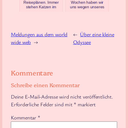
Reiseplänen. Immer
Wochen haben wir
stehen Katzen im
uns wegen unseres
Weg. Gestern haben
Wasser-sprudelt-volle-
wir zum zweiten Mal
Kanne-ins-Bad-
inn…
Abent…
September 14, 2025
August 9, 2023
Meldungen aus dem world
←
Über eine kleine
wide web
→
Odyssee
Kommentare
Schreibe einen Kommentar
Deine E-Mail-Adresse wird nicht veröffentlicht.
Erforderliche Felder sind mit
*
markiert
Kommentar
*