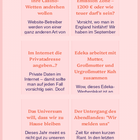
ihre Casino-
Emission Zone –
Wetten andrehen
1200 € oder wie
wollen
teuer darf's sein?
Website-Betreiber
Vorsicht, wo man in
werden von einer
England hinfährt! Wir
ganz anderen Art von
haben im September
Spam belästigt:
den Fehler gemacht,
Irgendwelche Casino-
uns nicht genau zu
Wetten-Seiten (und
erkundigen. Dank
Im Internet die
Edeka arbeitet mit
andere) w…
der…
Privatadresse
Mutter,
Juni 1, 2023
Januar 23, 2023
angeben..?
Großmutter und
Urgroßmutter Kuh
Private Daten im
zusammen
Internet – damit sollte
man auf jeden Fall
Wow, dieses Edeka-
vorsichtig sein. Doof
Werbeplakat ist an
nur, dass im
Zynismus nur schwer
Impressum von
zu überbieten. Ich
Websites ei…
halte mich meistens
Das Universum
Der Untergang des
September 28, 2020
zurück, wenn ich
will, dass wir zu
Abendlandes: "Wir
mobiden…
Hause bleiben
melden uns"
April 18, 2025
Dieses Jahr meint es
Zeit für einen kurzen
nicht gut zu unseren
Rant. In den letzten