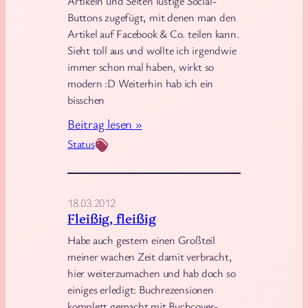
Artikeln und Seiten lustige Social-
e
Buttons zugefügt, mit denen man den
s
Artikel auf Facebook & Co. teilen kann.
c
Sieht toll aus und wollte ich irgendwie
h
immer schon mal haben, wirkt so
a
modern :D Weiterhin hab ich ein
f
bisschen
f
:
Beitrag lesen »
t
Z
Status
u
s
a
18.03.2012
m
Fleißig, fleißig
m
Habe auch gestern einen Großteil
e
meiner wachen Zeit damit verbracht,
n
hier weiterzumachen und hab doch so
einiges erledigt: Buchrezensionen
f
komplett gemacht mit Buchcover-