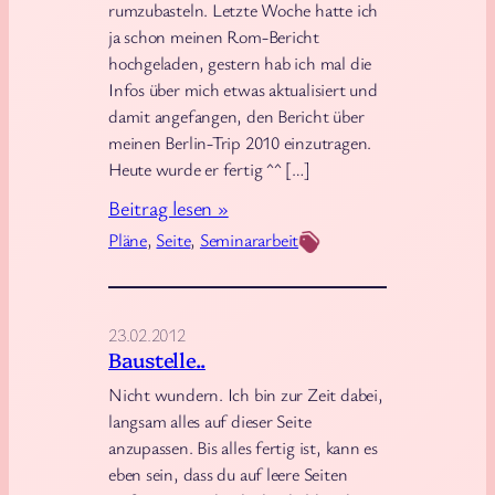
rumzubasteln. Letzte Woche hatte ich
t
ja schon meinen Rom-Bericht
e
hochgeladen, gestern hab ich mal die
l
Infos über mich etwas aktualisiert und
t
damit angefangen, den Bericht über
a
meinen Berlin-Trip 2010 einzutragen.
g
Heute wurde er fertig ^^ […]
:
:
Beitrag lesen »
D
U
Pläne
, 
Seite
, 
Seminararbeit
n
g
e
23.02.2012
w
Baustelle..
o
Nicht wundern. Ich bin zur Zeit dabei,
h
langsam alles auf dieser Seite
n
anzupassen. Bis alles fertig ist, kann es
eben sein, dass du auf leere Seiten
t