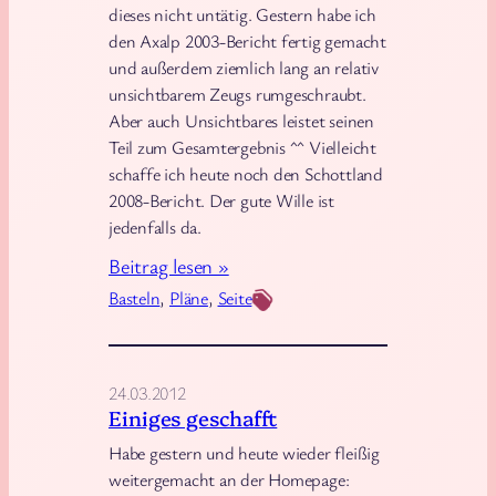
l
dieses nicht untätig. Gestern habe ich
a
den Axalp 2003-Bericht fertig gemacht
und außerdem ziemlich lang an relativ
g
unsichtbarem Zeugs rumgeschraubt.
w
Aber auch Unsichtbares leistet seinen
o
Teil zum Gesamtergebnis ^^ Vielleicht
r
schaffe ich heute noch den Schottland
t
2008-Bericht. Der gute Wille ist
e
jedenfalls da.
t
:
Beitrag lesen »
!
W
Basteln
, 
Pläne
, 
Seite
i
e
d
24.03.2012
e
Einiges geschafft
r
Habe gestern und heute wieder fleißig
a
weitergemacht an der Homepage: