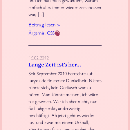
und ich hab mich gewundert, warum
einfach alles immer wieder zerschossen
war, […]
:
Beitrag lesen »
E
Ärgernis
, 
CSS
n
d
l
16.02.2012
i
Lange Zeit ist’s her…
c
Seit September 2010 herrschte auf
h
lucyda.de finsterste Dunkelheit. Nichts
l
rührte sich, kein Geräusch war zu
hören. Man könnte meinen, ich wäre
ä
tot gewesen. War ich aber nicht, nur
u
faul, abgelenkt, anderweitig
f
beschäftigt. Ab jetzt geht es wieder
t
los, und zwar mit einem Urknall,
s
könnte man fast sagen – wobei, das