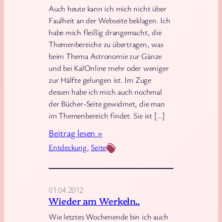
Auch heute kann ich mich nicht über
Faulheit an der Webseite beklagen. Ich
habe mich fleißig drangemacht, die
Themenbereiche zu übertragen, was
beim Thema Astronomie zur Gänze
und bei KalOnline mehr oder weniger
zur Hälfte gelungen ist. Im Zuge
dessen habe ich mich auch nochmal
der Bücher-Seite gewidmet, die man
im Themenbereich findet. Sie ist […]
:
Beitrag lesen »
V
Entdeckung
, 
Seite
e
r
s
01.04.2012
c
Wieder am Werkeln..
h
Wie letztes Wochenende bin ich auch