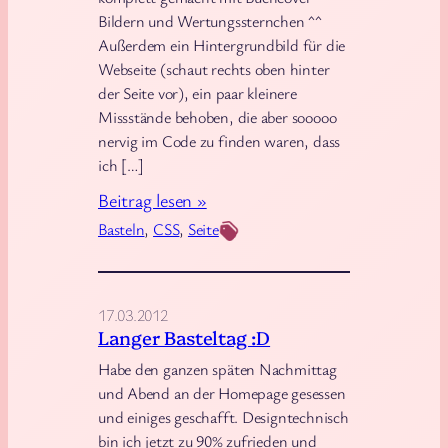
a
Bildern und Wertungssternchen ^^
s
Außerdem ein Hintergrundbild für die
s
Webseite (schaut rechts oben hinter
u
der Seite vor), ein paar kleinere
n
Missstände behoben, die aber sooooo
g
nervig im Code zu finden waren, dass
u
ich […]
n
:
Beitrag lesen »
d
F
Basteln
, 
CSS
, 
Seite
A
l
b
e
m
i
17.03.2012
e
ß
Langer Basteltag :D
l
i
Habe den ganzen späten Nachmittag
d
g
und Abend an der Homepage gesessen
u
,
und einiges geschafft. Designtechnisch
n
bin ich jetzt zu 90% zufrieden und
f