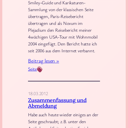
m
Smiley-Guide und Karikaturen-
Sammlung von der klassischen Seite
W
übertragen, Paris-Reisebericht
e
übertragen und als Novum im
r
Plejadium den Reisebericht meiner
k
4wöchigen USA-Tour mit Wohnmobil
e
2004 eingefügt. Den Bericht hatte ich
l
seit 2006 aus dem Internet verbannt.
n
:
Beitrag lesen »
.
E
Seite
.
i
n
i
18.03.2012
g
Zusammenfassung und
Abmeldung
e
s
Habe auch heute wieder einiges an der
Seite geschraubt; z.B. unter den
g