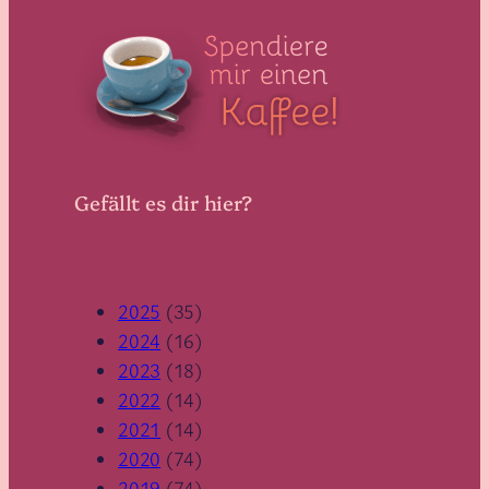
Gefällt es dir hier?
2025
(35)
2024
(16)
2023
(18)
2022
(14)
2021
(14)
2020
(74)
2019
(74)