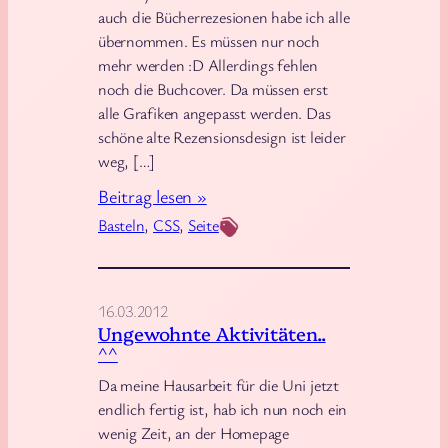
g
auch die Bücherrezesionen habe ich alle
l
übernommen. Es müssen nur noch
e
mehr werden :D Allerdings fehlen
i
noch die Buchcover. Da müssen erst
ß
alle Grafiken angepasst werden. Das
i
schöne alte Rezensionsdesign ist leider
g
weg, […]
:
Beitrag lesen »
L
Basteln
, 
CSS
, 
Seite
a
n
g
16.03.2012
e
Ungewohnte Aktivitäten..
^^
r
B
Da meine Hausarbeit für die Uni jetzt
endlich fertig ist, hab ich nun noch ein
a
wenig Zeit, an der Homepage
s