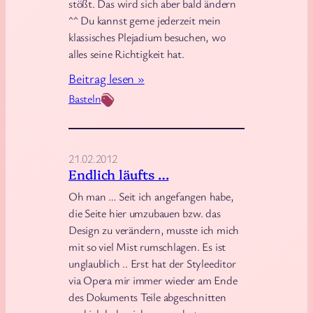
stößt. Das wird sich aber bald ändern
e
^^ Du kannst gerne jederzeit mein
A
klassisches Plejadium besuchen, wo
k
alles seine Richtigkeit hat.
t
:
Beitrag lesen »
i
B
Basteln
v
a
i
u
t
s
ä
21.02.2012
t
Endlich läufts …
t
e
e
Oh man … Seit ich angefangen habe,
l
die Seite hier umzubauen bzw. das
n
l
Design zu verändern, musste ich mich
.
mit so viel Mist rumschlagen. Es ist
e
.
unglaublich .. Erst hat der Styleeditor
.
^
via Opera mir immer wieder am Ende
.
^
des Dokuments Teile abgeschnitten