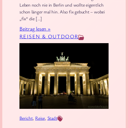
t
Leben noch nie in Berlin und wollte eigentlich
’
schon länger mal hin. Also fix gebucht – wobei
s
„fix“ die […]
h
:
Beitrag lesen »
e
T
REISEN & OUTDOOR
r
r
…
i
p
i
n
d
i
e
H
a
Bericht
, 
Reise
, 
Stadt
u