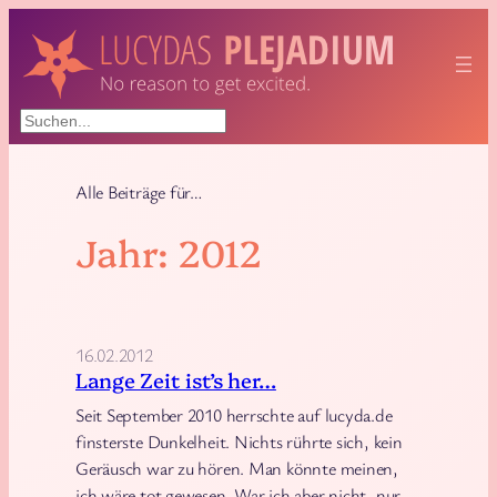
Zum
Inhalt
springen
Suchen
Alle Beiträge für…
Jahr:
2012
16.02.2012
Lange Zeit ist’s her…
Seit September 2010 herrschte auf lucyda.de
finsterste Dunkelheit. Nichts rührte sich, kein
Geräusch war zu hören. Man könnte meinen,
ich wäre tot gewesen. War ich aber nicht, nur