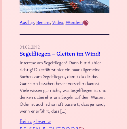
e
0
g
e
Ausflug
, 
Bericht
, 
Video
, 
Wandern
r
s
c
01.02.2012
h
Segelfliegen – Gleiten im Wind!
i
Interesse am Segelfliegen? Dann bist du hier
e
richtig! Du erfährst hier ein paar allgemeine
ß
Sachen zum Segelfliegen, damit du dir das
e
Ganze ein bisschen besser vorstellen kannst.
n
Viele wissen gar nicht, was Segelfliegen ist und
a
denken dabei eher ans Segeln auf dem Wasser.
Oder ist auch schon oft passiert, dass jemand,
u
wenn er erfährt, dass […]
f
d
:
Beitrag lesen »
e
S
REISEN & OUTDOOR