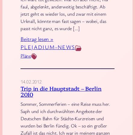
faul, abgelenkt, anderweitig beschäftigt. Ab
jetzt geht es wieder los, und zwar mit einem
Urknall, könnte man fast sagen – wobei, das
passt nicht ganz, es wurde […]
:
Beitrag lesen »
L
PLEJADIUM-NEWS
a
Pläne
n
g
e
14.02.2012
Z
Trip in die Hauptstadt – Berlin
2010
e
i
Sommer, Sommerferien – eine Reise muss her.
Saph und ich durchwühlten Angebote der
t
Deutschen Bahn für Städte-Kurzreisen und
i
wurden bei Berlin fündig. Ok – so ein großer
s
Zufall ist das nicht. Ich war in meinem ganzen