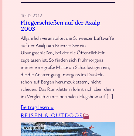
p
t
10.02.2012
s
Fliegerschießen auf der Axalp
t
2003
a
Alljährlich veranstaltet die Schweizer Luftwaffe
d
auf der Axalp am Brienzer See ein
t
Übungsschießen, bei der die Öffentlichkeit
–
zugelassen ist. So finden sich frühmorgens
B
immer eine große Masse an Schaulustigen ein,
e
die die Anstrengung, morgens im Dunkeln
schon auf Bergen herumzuklettern, nicht
r
scheuen. Das Rumklettern lohnt sich aber, denn
l
im Vergleich zu ner normalen Flugshow auf […]
i
:
Beitrag lesen »
n
F
REISEN & OUTDOOR
2
l
0
i
1