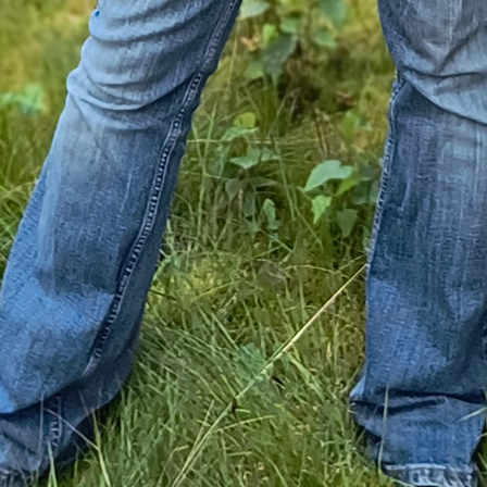
ied und sein Sohn
 und Schlafen ist ein Muss!
en aus den oben genannten großen Fantasy-Open
 sind wahre Maschinen. Sie brauchen keinen Schlaf
cht sie temporär stärker, sie rennen unermüdlich 
nd. Das kann unser Heinrich in Kingdom Come –