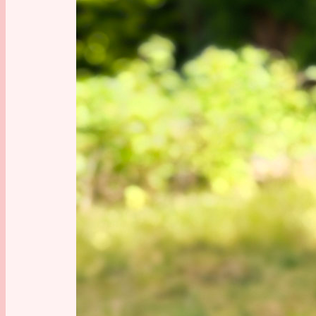
Ja, geht
Persönli
(damalig
Schisma 
Papst ist
der es ni
Denn uns
dem klei
lesen, ha
niederen
beteilig
halbstar