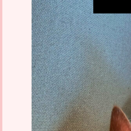
Mein let
ich mich
Nachdem
Come – D
meiner S
Spiel ei
schreibe
auf was G