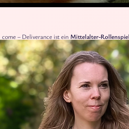
bleiben
come – Deliverance ist ein
Mittelalter-Rollenspie
 auf den ersten Blick großen Klassikern wie
Skyrim
: Unser Held reitet stolz durch eine vorindustrielle
ft, schlägt sich mit Banditen herum und besucht e
 zugigen Burgen. Im Gegensatz zu den Fantasy-Se
r Scrolls, Witcher und Gothic möchte Kingdom C
ce aber die Spielwelt so darstellen, wie sie tatsächl
es 15. Jahrhunderts
war. Ohne Drachen, ohne Mag
berformeln. Waaaaas, das geht?!
risches Rollenspiel