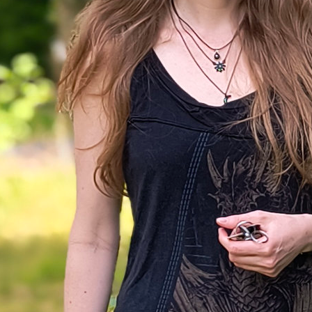
. Kingdom Come – Deliverance setzt auf
historische
chkeiten
, wie etwa König Sigismund, thematisiert 
) aktuelle politische Lage und etwa auch das Kirch
(mehrere Päpste stritten sich darum, wer nun der r
) und versucht den Spieler in eine Position zu verset
cht so einfach ist, seinen sozialen Stand zu verlasse
er Charakter ist Heinrich, der
Sohn eines Schmie
nen böhmischen Nest Skalitz. Er kann nicht schrei
t von der Welt nichts gesehen und soll als Angehöri
 Standes auch kein Schwert tragen. Gleich zu Begi
t sich unser Heinrich daran, zusammen mit seinen
ken Freunden Mist auf das weißgetünchte Haus „de