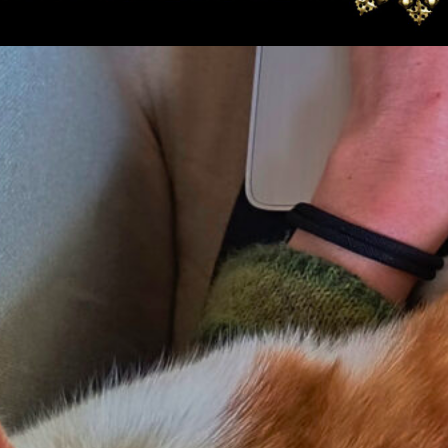
zter Beitrag ist schon eine ganze Weile her, desweg
 hier mal mit einem kleinen Teaser zurückmelden :
 ich auf der
Gamescom
letzte Woche endlich Ki
eliverance angespielt habe, befindet es sich jetzt 
pielebibliothek auf Steam. Fünf Spielstunden sind f
n bisschen wenig, um schon fundiert was drüber zu
n. Deswegen nur ein kurzer Teaser-Beitrag, in der
rößeres in nicht allzu ferner Zukunft!