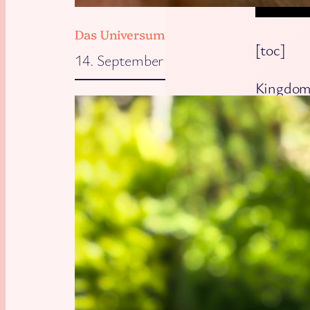
Das Universum will, dass wir zu Hause 
[toc]
14. September 2025
Kingdom 
ähnelt es
Witcher
Landscha
Damen in
von Elde
Deliveran
Beginn d
ohne Zau
Histo