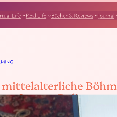
rtual Life
Real Life
Bücher & Reviews
Journal
AMING
 mittelalterliche Böhm
om Come – Deliveranc