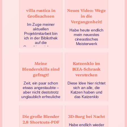
villa rustica in
Neues Video: Wege
Großsachsen
in die
Vergangenheit!
Im Zuge meiner
aktuellen
Habe heute endlich
Projektmitarbeit bin
mein neuestes
ich in der Bibliothek
cineastisches
auf die
Meisterwerk
Grundrisszeichnung
fertiggestellt: 23
und einen
Minuten Film über die
Rekonstruktionv…
frühe Heidelberger
G…
Oktober 20, 2016
Meine
Katzenklo im
August 25, 2016
Blenderskills sind
IKEA-Schrank
gefragt!
verstecken
Zeit, ein paar schon
Diese Idee hier richtet
etwas angestaubte –
sich an alle, die
aber nicht destotrotz
Katzen haben und
unglaublich erfreuliche
das Katzenklo
– Nachrichten zu
verstecken wollen.
verkünden. Dass …
Warum nicht einfach
das Kis…
August 4, 2016
Die große Blender
3D-Burg bei Nacht
Februar 10, 2018
2.8 Shortcuts-PDF
Habe endlich wieder