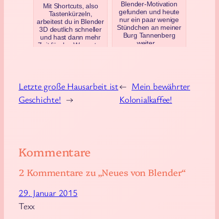
Blender-Motivation
Mit Shortcuts, also
gefunden und heute
Tastenkürzeln,
nur ein paar wenige
arbeitest du in Blender
Stündchen an meiner
3D deutlich schneller
Burg Tannenberg
und hast dann mehr
weiter…
Zeit für das Wesent…
Dezember 4, 2016
März 29, 2018
Letzte große Hausarbeit ist
←
Mein bewährter
Geschichte!
→
Kolonialkaffee!
Kommentare
2 Kommentare zu „Neues von Blender“
29. Januar 2015
Texx