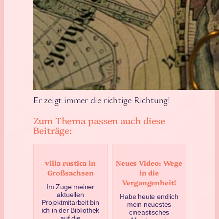
Er zeigt immer die richtige Richtung!
Zum Thema passen auch diese
Beiträge:
villa rustica in
Neues Video: Wege
Großsachsen
in die
Vergangenheit!
Im Zuge meiner
aktuellen
Habe heute endlich
Projektmitarbeit bin
mein neuestes
ich in der Bibliothek
cineastisches
auf die