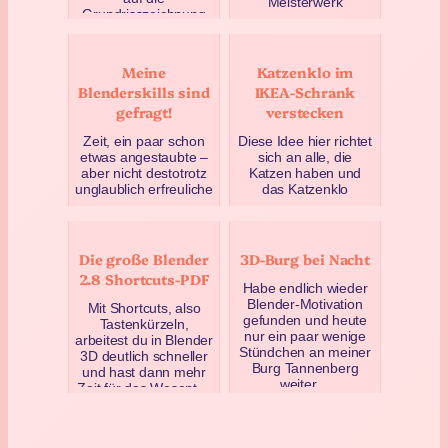
Meisterwerk
Grundrisszeichnung
fertiggestellt: 23
und einen
Minuten Film über die
Rekonstruktionv…
frühe Heidelberger
G…
Oktober 20, 2016
Meine
Katzenklo im
August 25, 2016
Blenderskills sind
IKEA-Schrank
gefragt!
verstecken
Zeit, ein paar schon
Diese Idee hier richtet
etwas angestaubte –
sich an alle, die
aber nicht destotrotz
Katzen haben und
unglaublich erfreuliche
das Katzenklo
– Nachrichten zu
verstecken wollen.
verkünden. Dass …
Warum nicht einfach
das Kis…
August 4, 2016
Die große Blender
3D-Burg bei Nacht
Februar 10, 2018
2.8 Shortcuts-PDF
Habe endlich wieder
Blender-Motivation
Mit Shortcuts, also
gefunden und heute
Tastenkürzeln,
nur ein paar wenige
arbeitest du in Blender
Stündchen an meiner
3D deutlich schneller
Burg Tannenberg
und hast dann mehr
weiter…
Zeit für das Wesent…
Dezember 4, 2016
März 29, 2018