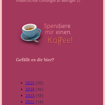
findest du hier Unmengen an Beiträgen :D
Gefällt es dir hier?
2025
(35)
2024
(16)
2023
(18)
2022
(14)